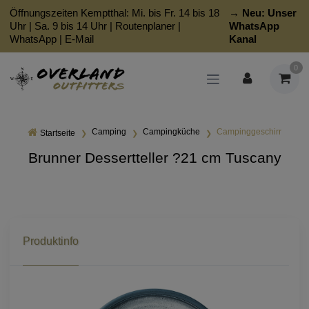
Öffnungszeiten Kemptthal: Mi. bis Fr. 14 bis 18
→ Neu:
Unser
Uhr | Sa. 9 bis 14 Uhr |
Routenplaner
|
WhatsApp
WhatsApp
|
E-Mail
Kanal
0
Camping
Campingküche
Campinggeschirr
Startseite
Brunner Dessertteller ?21 cm Tuscany
Produktinfo