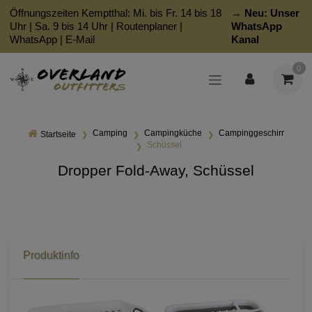
Öffnungszeiten Kemptthal: Mi. bis Fr. 14 bis 18
→ Neu:
Unser
Uhr | Sa. 9 bis 14 Uhr |
Routenplaner
|
WhatsApp
WhatsApp
|
E-Mail
Kanal
0
Camping
Campingküche
Campinggeschirr
Startseite
Schüssel
Dropper Fold-Away, Schüssel
Produktinfo