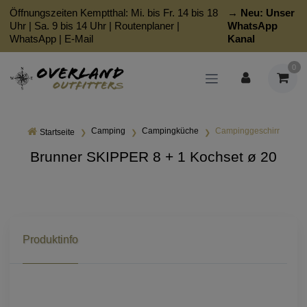
Öffnungszeiten Kemptthal: Mi. bis Fr. 14 bis 18
→ Neu:
Unser
Uhr | Sa. 9 bis 14 Uhr |
Routenplaner
|
WhatsApp
WhatsApp
|
E-Mail
Kanal
0
Camping
Campingküche
Campinggeschirr
Startseite
Brunner SKIPPER 8 + 1 Kochset ø 20
Produktinfo