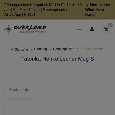
Öffnungszeiten Kemptthal: Mi. bis Fr. 14 bis 18
→ Neu:
Unser
Uhr | Sa. 9 bis 14 Uhr |
Routenplaner
|
WhatsApp
WhatsApp
|
E-Mail
Kanal
0
Camping
Campingküche
Campinggeschirr
Startseite
Tatonka Henkelbecher Mug S
Produktinfo