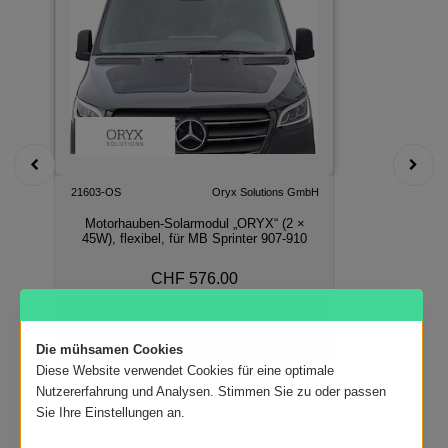
21603-OS
Oryx Solutions GmbH
Motorhauben-Solarmodul „ORYX“ (2 ×
45W), flexibel, für MB Sprinter 907-910
CHF 576.00
In den Warenkorb
Die mühsamen Cookies
Diese Website verwendet Cookies für eine optimale
Nutzererfahrung und Analysen. Stimmen Sie zu oder passen
Sie Ihre Einstellungen an.