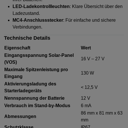
LED-Ladekontrollleuchten
: Klare Übersicht über den
Ladezustand.
MC4-Anschlussstecker
: Für einfache und sichere
Verbindungen.
Technische Details
Eigenschaft
Wert
Eingangsspannung Solar-Panel
16 V – 27 V
(VOS)
Maximale Spitzenleistung pro
130 W
Eingang
Aktivierungsladung des
< 12,5 V
Starterladegeräts
Nennspannung der Batterie
12 V
Verbrauch im Stand-by-Modus
6 mA
86 mm x 81 mm x 63
Abmessungen
mm
Schutzklasse
IP67