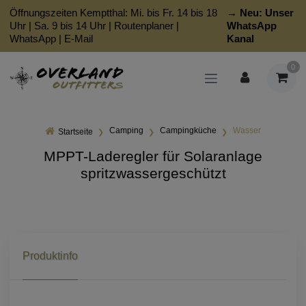
Öffnungszeiten Kemptthal: Mi. bis Fr. 14 bis 18
→ Neu:
Unser
Uhr | Sa. 9 bis 14 Uhr |
Routenplaner
|
WhatsApp
WhatsApp
|
E-Mail
Kanal
0
Camping
Campingküche
Wasser
Startseite
MPPT-Laderegler für Solaranlage
spritzwassergeschützt
Produktinfo