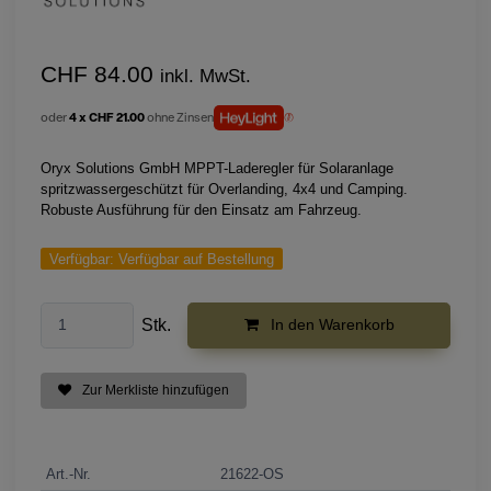
CHF 84.00
inkl. MwSt.
oder
4 x CHF 21.00
ohne Zinsen
Oryx Solutions GmbH MPPT-Laderegler für Solaranlage
spritzwassergeschützt für Overlanding, 4x4 und Camping.
Robuste Ausführung für den Einsatz am Fahrzeug.
Verfügbar:
Verfügbar auf Bestellung
Stk.
In den Warenkorb
Zur Merkliste hinzufügen
Art.-Nr.
21622-OS