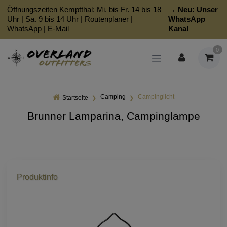
Öffnungszeiten Kemptthal: Mi. bis Fr. 14 bis 18
→ Neu:
Unser
Uhr | Sa. 9 bis 14 Uhr |
Routenplaner
|
WhatsApp
WhatsApp
|
E-Mail
Kanal
0
Camping
Campinglicht
Startseite
Brunner Lamparina, Campinglampe
Produktinfo