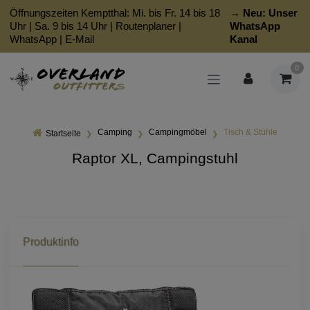
Öffnungszeiten Kemptthal: Mi. bis Fr. 14 bis 18
→ Neu:
Unser
Uhr | Sa. 9 bis 14 Uhr |
Routenplaner
|
WhatsApp
WhatsApp
|
E-Mail
Kanal
0
Camping
Campingmöbel
Tisch & Stühle
Startseite
Raptor XL, Campingstuhl
Produktinfo