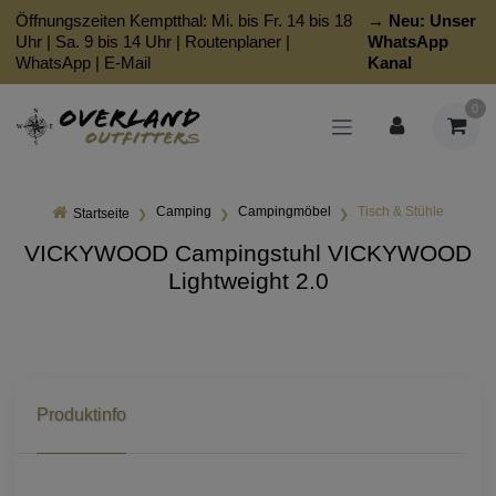
Öffnungszeiten Kemptthal: Mi. bis Fr. 14 bis 18
→ Neu:
Unser
Uhr | Sa. 9 bis 14 Uhr |
Routenplaner
|
WhatsApp
WhatsApp
|
E-Mail
Kanal
0
Camping
Campingmöbel
Tisch & Stühle
Startseite
VICKYWOOD Campingstuhl VICKYWOOD
Lightweight 2.0
Produktinfo