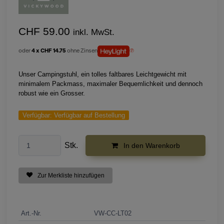
CHF 59.00
inkl. MwSt.
oder
4 x CHF 14.75
ohne Zinsen
Unser Campingstuhl, ein tolles faltbares Leichtgewicht mit
minimalem Packmass, maximaler Bequemlichkeit und dennoch
robust wie ein Grosser.
Verfügbar:
Verfügbar auf Bestellung
Stk.
In den Warenkorb
Zur Merkliste hinzufügen
Art.-Nr.
VW-CC-LT02