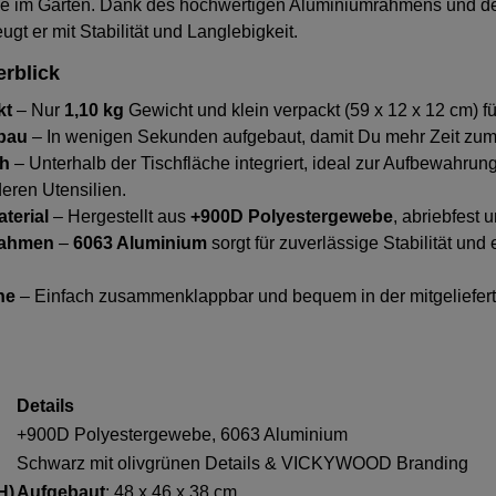
de im Garten. Dank des hochwertigen Aluminiumrahmens und de
t er mit Stabilität und Langlebigkeit.
rblick
kt
– Nur
1,10 kg
Gewicht und klein verpackt (59 x 12 x 12 cm) fü
bbau
– In wenigen Sekunden aufgebaut, damit Du mehr Zeit zum
ch
– Unterhalb der Tischfläche integriert, ideal zur Aufbewahrun
deren Utensilien.
terial
– Hergestellt aus
+900D Polyestergewebe
, abriebfest 
rahmen
–
6063 Aluminium
sorgt für zuverlässige Stabilität und
he
– Einfach zusammenklappbar und bequem in der mitgeliefer
Details
+900D Polyestergewebe, 6063 Aluminium
Schwarz mit olivgrünen Details & VICKYWOOD Branding
H)
Aufgebaut
: 48 x 46 x 38 cm