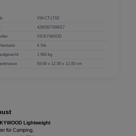
Nr.
VW-CT-LT02
N
4260357368017
eller
VICKYWOOD
rbestand
4 Stk.
andgewicht
1.950 kg
andmasse
59.00 x 12.00 x 12.00 cm
bust
CKYWOOD Lightweight
ter für Camping,