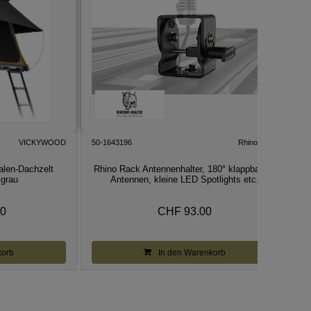
VICKYWOOD
50-1643196
Rhino Rack
len-Dachzelt
Rhino Rack Antennenhalter, 180° klappbar für
grau
Antennen, kleine LED Spotlights etc.
00
CHF 93.00
korb
In den Warenkorb