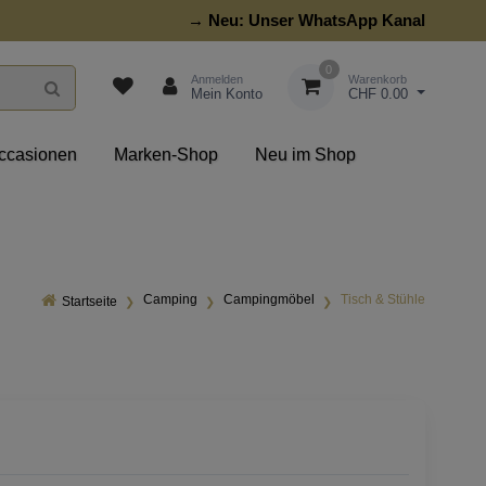
→ Neu:
Unser WhatsApp Kanal
0
Anmelden
Warenkorb
Mein Konto
CHF 0.00
ccasionen
Marken-Shop
Neu im Shop
Camping
Campingmöbel
Tisch & Stühle
Startseite