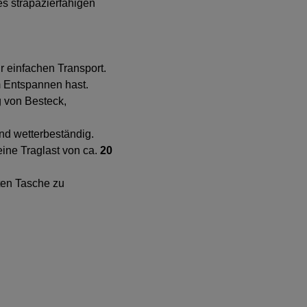
s strapazierfähigen
r einfachen Transport.
 Entspannen hast.
g von Besteck,
und wetterbeständig.
 eine Traglast von ca.
20
ten Tasche zu