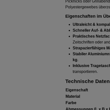
Picknicks oder Grillaben
Polyestergewebes überzeug
Eigenschaften im Übe
Ultraleicht & kompa
Schneller Auf- & A
Praktisches Netzfa
Zeitschriften oder an
Strapazierfähiges Ma
Stabiler Aluminium
kg
.
Inklusive Tragetasc
transportieren.
Technische Daten
Eigenschaft
Material
Farbe
Abmessungen (L x B x 