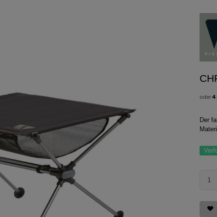
CH
oder
4
Der f
Materi
Verf