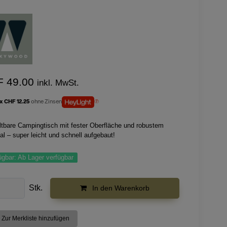
F 49.00
inkl. MwSt.
 x CHF 12.25
ohne Zinsen
altbare Campingtisch mit fester Oberfläche und robustem
al – super leicht und schnell aufgebaut!
ügbar:
Ab Lager verfügbar
Stk.
In den Warenkorb
Zur Merkliste hinzufügen