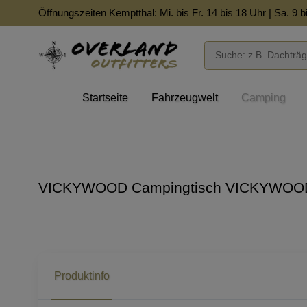
Öffnungszeiten Kemptthal: Mi. bis Fr. 14 bis 18 Uhr | Sa. 9 b
Startseite
Fahrzeugwelt
Camping
VICKYWOOD Campingtisch VICKYWOOD 
Produktinfo