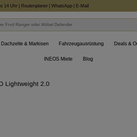
is 14 Uhr |
Routenplaner
|
WhatsApp
|
E-Mail
Dachzelte & Markisen
Fahrzeugausrüstung
Deals & O
INEOS Miete
Blog
Lightweight 2.0