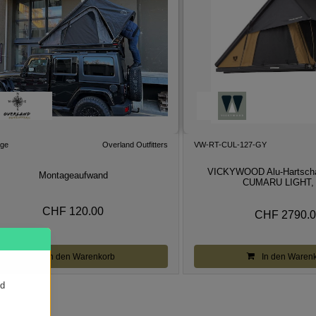
ge
Overland Outfitters
VW-RT-CUL-127-GY
VICKYWOOD Alu-Hartscha
Montageaufwand
CUMARU LIGHT, 
CHF 120.00
CHF 2790.
In den Warenkorb
In den Waren
nd