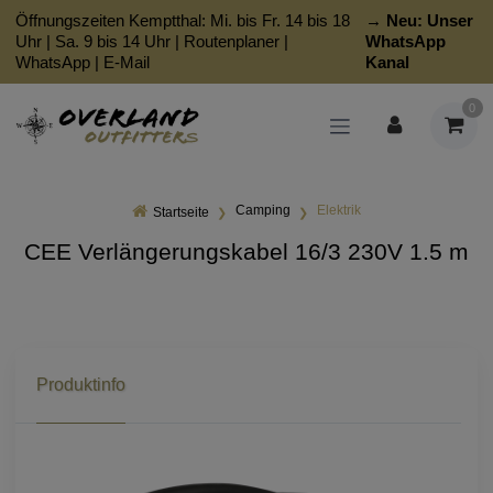
Öffnungszeiten Kemptthal: Mi. bis Fr. 14 bis 18
→ Neu:
Unser
Uhr | Sa. 9 bis 14 Uhr |
Routenplaner
|
WhatsApp
WhatsApp
|
E-Mail
Kanal
0
Camping
Elektrik
Startseite
CEE Verlängerungskabel 16/3 230V 1.5 m
Produktinfo