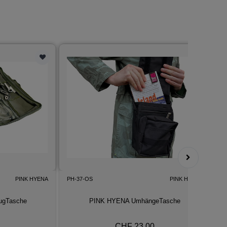
PINK HYENA
PH-37-OS
PINK HYENA
P
ugTasche
PINK HYENA UmhängeTasche
CHF 23.00