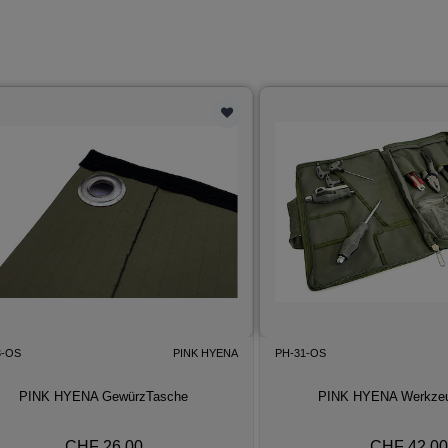
3-OS
PINK HYENA
PH-31-OS
PINK HYENA GewürzTasche
PINK HYENA Werkze
CHF 26.00
CHF 42.00