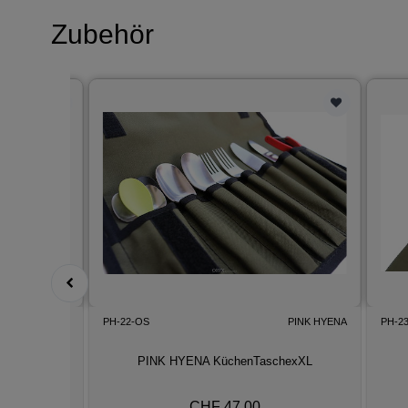
Zubehör
PINK HYENA
PH-22-OS
PINK HYENA
PH-2
hexXL
PINK HYENA KüchenTaschexXL
CHF 47.00