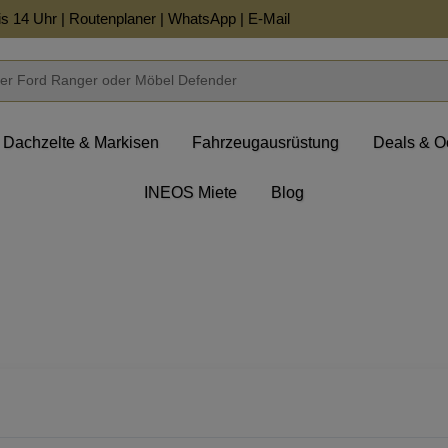
is 14 Uhr |
Routenplaner
|
WhatsApp
|
E-Mail
Dachzelte & Markisen
Fahrzeugausrüstung
Deals & O
INEOS Miete
Blog