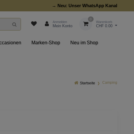
→ Neu:
Unser WhatsApp Kanal
0
Anmelden
Warenkorb
Mein Konto
CHF 0.00
ccasionen
Marken-Shop
Neu im Shop
Camping
Startseite