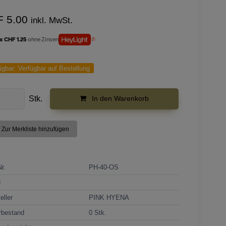
F 5.00
inkl. MwSt.
 x CHF 1.25
ohne Zinsen
ügbar:
Verfügbar auf Bestellung
Stk.
In den Warenkorb
Zur Merkliste hinzufügen
Nr.
PH-40-OS
N
eller
PINK HYENA
rbestand
0 Stk.