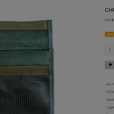
CH
oder
4
Verf
Art.-
GTI
Herst
Lage