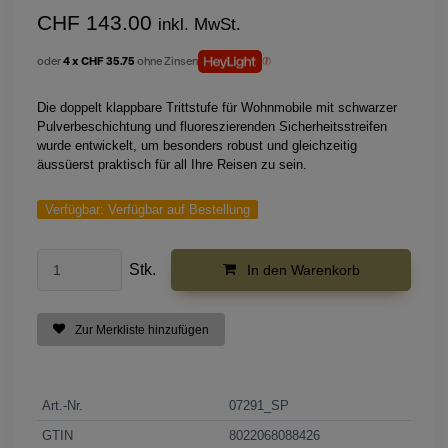
CHF 143.00
inkl. MwSt.
oder
4 x CHF 35.75
ohne Zinsen
Die doppelt klappbare Trittstufe für Wohnmobile mit schwarzer
Pulverbeschichtung und fluoreszierenden Sicherheitsstreifen
wurde entwickelt, um besonders robust und gleichzeitig
äussüerst praktisch für all Ihre Reisen zu sein.
Verfügbar:
Verfügbar auf Bestellung
Stk.
In den Warenkorb
Zur Merkliste hinzufügen
Art.-Nr.
07291_SP
GTIN
8022068088426