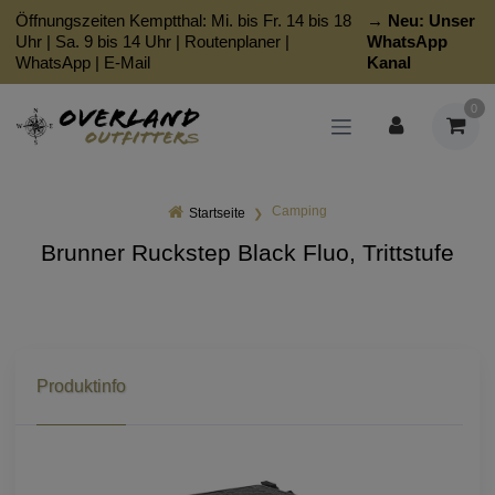
Öffnungszeiten Kemptthal: Mi. bis Fr. 14 bis 18
→ Neu:
Unser
Uhr | Sa. 9 bis 14 Uhr |
Routenplaner
|
WhatsApp
WhatsApp
|
E-Mail
Kanal
0
Camping
Startseite
Brunner Ruckstep Black Fluo, Trittstufe
Produktinfo