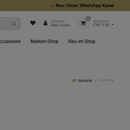
→ Neu:
Unser WhatsApp Kanal
0
Anmelden
Warenkorb
Mein Konto
CHF 0.00
ccasionen
Marken-Shop
Neu im Shop
Camping
Startseite