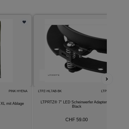
PINK HYENA
LTPZ-HL7AB-BK
LTPRTZ®
O
LTPRTZ® 7" LED Scheinwerfer Adapter Kit
XL mit Ablage
O
Black
CHF 59.00