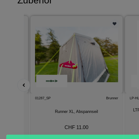
Zubehör
Overland Fuel
01287_SP
Brunner
LP-H
LT
tigung, Black
Runner XL, Abspannseil
CHF 11.00