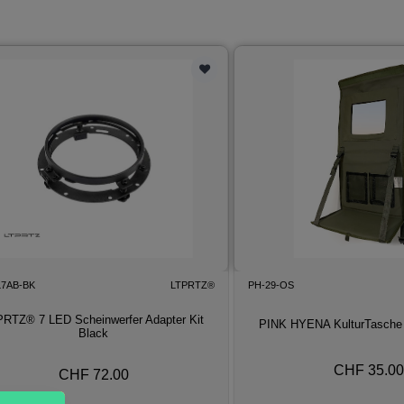
L7AB-BK
LTPRTZ®
PH-29-OS
PRTZ® 7 LED Scheinwerfer Adapter Kit
PINK HYENA KulturTasche 
Black
CHF 35.00
CHF 72.00