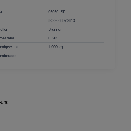
Nr.
05050_SP
N
8022068070810
eller
Brunner
rbestand
0 Stk.
andgewicht
1.000 kg
andmasse
e-und