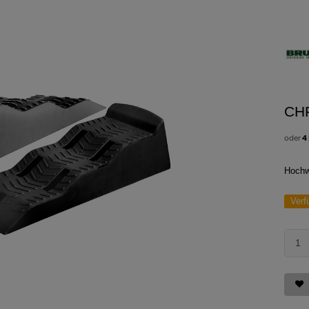
CH
oder
4
Hochw
Verf