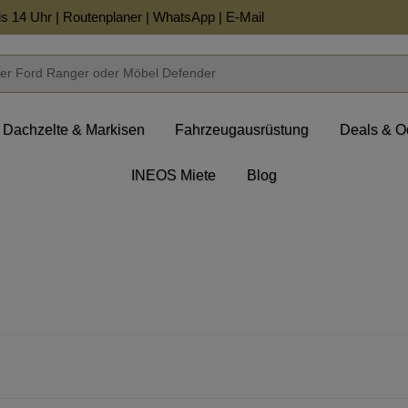
is 14 Uhr |
Routenplaner
|
WhatsApp
|
E-Mail
Dachzelte & Markisen
Fahrzeugausrüstung
Deals & O
INEOS Miete
Blog