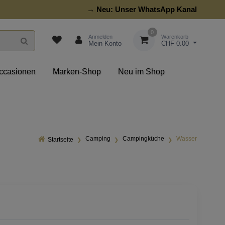
→ Neu:
Unser WhatsApp Kanal
0
Anmelden
Warenkorb
Mein Konto
CHF 0.00
ccasionen
Marken-Shop
Neu im Shop
Camping
Campingküche
Wasser
Startseite