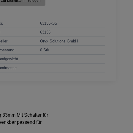
Zur Merkliste hinzufügen
Nr.
63135-OS
N
63135
eller
Oryx Solutions GmbH
rbestand
0 Stk.
andgewicht
andmasse
 33mm Mit Schalter für
wenkbar passend für