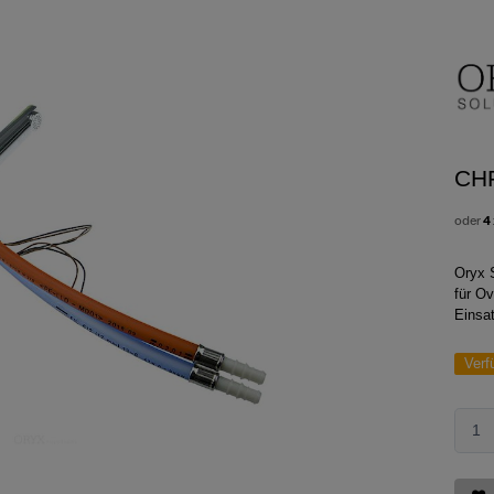
CH
oder
4
Oryx 
für O
Einsa
Verf