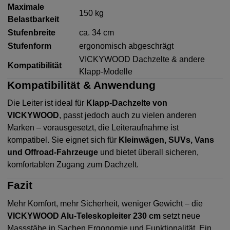
Maximale
150 kg
Belastbarkeit
Stufenbreite
ca. 34 cm
Stufenform
ergonomisch abgeschrägt
VICKYWOOD Dachzelte & andere
Kompatibilität
Klapp-Modelle
Kompatibilität & Anwendung
Die Leiter ist ideal für
Klapp-Dachzelte von
VICKYWOOD
, passt jedoch auch zu vielen anderen
Marken – vorausgesetzt, die Leiteraufnahme ist
kompatibel. Sie eignet sich für
Kleinwägen, SUVs, Vans
und Offroad-Fahrzeuge
und bietet überall sicheren,
komfortablen Zugang zum Dachzelt.
Fazit
Mehr Komfort, mehr Sicherheit, weniger Gewicht – die
VICKYWOOD Alu-Teleskopleiter 230 cm
setzt neue
Massstäbe in Sachen Ergonomie und Funktionalität. Ein