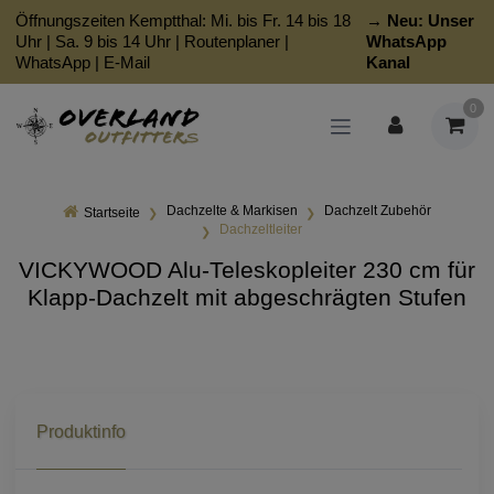
Öffnungszeiten Kemptthal: Mi. bis Fr. 14 bis 18
→ Neu:
Unser
Uhr | Sa. 9 bis 14 Uhr |
Routenplaner
|
WhatsApp
WhatsApp
|
E-Mail
Kanal
0
Dachzelte & Markisen
Dachzelt Zubehör
Startseite
Dachzeltleiter
VICKYWOOD Alu-Teleskopleiter 230 cm für
Klapp-Dachzelt mit abgeschrägten Stufen
Produktinfo