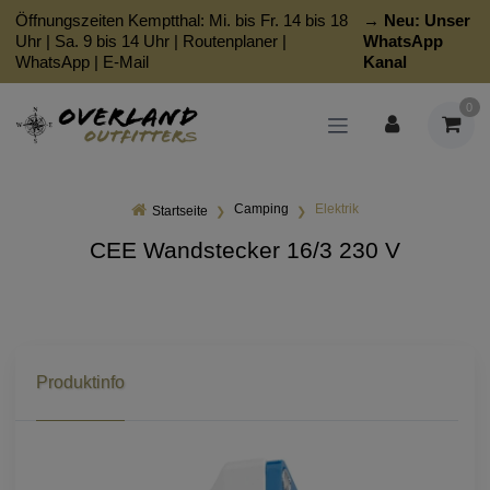
Öffnungszeiten Kemptthal: Mi. bis Fr. 14 bis 18
→ Neu:
Unser
Uhr | Sa. 9 bis 14 Uhr |
Routenplaner
|
WhatsApp
WhatsApp
|
E-Mail
Kanal
0
Camping
Elektrik
Startseite
CEE Wandstecker 16/3 230 V
Produktinfo