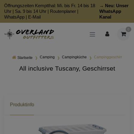
Öffnungszeiten Kemptthal: Mi. bis Fr. 14 bis 18
→ Neu:
Unser
Uhr | Sa. 9 bis 14 Uhr |
Routenplaner
|
WhatsApp
WhatsApp
|
E-Mail
Kanal
0
Camping
Campingküche
Campinggeschirr
Startseite
All inclusive Tuscany, Geschirrset
Produktinfo