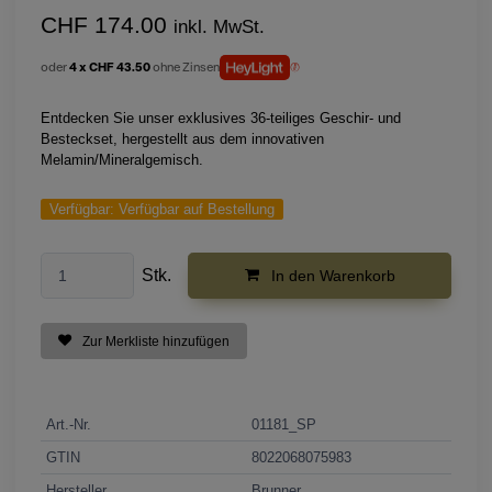
CHF 174.00
inkl. MwSt.
oder
4 x CHF 43.50
ohne Zinsen
Entdecken Sie unser exklusives 36-teiliges Geschir- und
Besteckset, hergestellt aus dem innovativen
Melamin/Mineralgemisch.
Verfügbar:
Verfügbar auf Bestellung
Stk.
In den Warenkorb
Zur Merkliste hinzufügen
Art.-Nr.
01181_SP
GTIN
8022068075983
Hersteller
Brunner