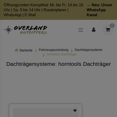
Öffnungszeiten Kemptthal: Mi. bis Fr. 14 bis 18
→ Neu:
Unser
Uhr | Sa. 9 bis 14 Uhr |
Routenplaner
|
WhatsApp
WhatsApp
|
E-Mail
Kanal
0
Fahrzeugausrüstung
Dachträgersysteme
Startseite
horntools Dachträger
Dachträgersysteme: horntools Dachträger