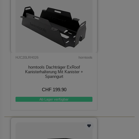
HJC20LRH026
horntools
horntools Dachträger ExRoof
Kanisterhalterung Mit Kanister +
Spanngurt
CHF 199.90
Ab Lager verfügbar