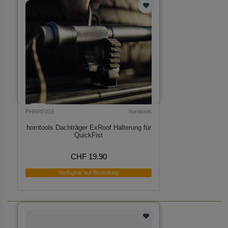
PHRRF015
horntools
horntools Dachträger ExRoof Halterung für
QuickFist
CHF 19.90
Verfügbar auf Bestellung