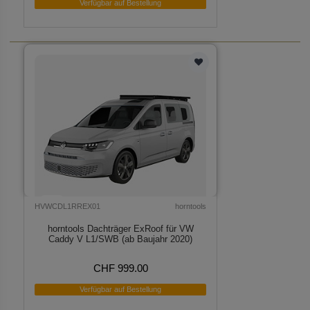
Verfügbar auf Bestellung
HVWCDL1RREX01
horntools
horntools Dachträger ExRoof für VW
Caddy V L1/SWB (ab Baujahr 2020)
CHF 999.00
Verfügbar auf Bestellung