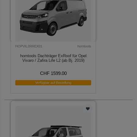
HOPVIL2RREX01
horntools
horntools Dachträger ExRoof für Opel
Vivaro / Zafira Life L2 (ab Bj. 2019)
CHF 1599.00
Verfügbar auf Bestellung