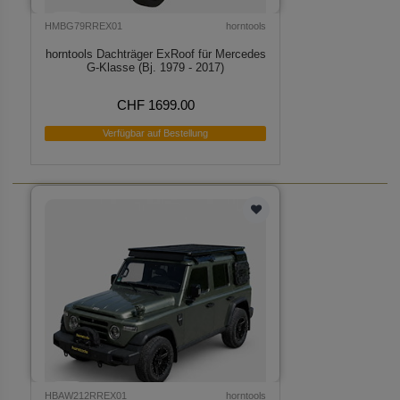
HMBG79RREX01
horntools
horntools Dachträger ExRoof für Mercedes
G-Klasse (Bj. 1979 - 2017)
CHF 1699.00
Verfügbar auf Bestellung
HBAW212RREX01
horntools