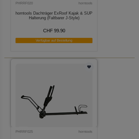
PHRRF020
horntools
horntools Dachträger ExRoof Kajak & SUP
Halterung (Faltbarer J-Style)
CHF 99.90
Verfügbar auf Bestellung
PHRRF025
horntools