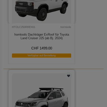
HTOLC250RREX01
horntools
horntools Dachträger ExRoof für Toyota
Land Cruiser J25 (ab Bj. 2024)
CHF 1499.00
Verfügbar auf Bestellung