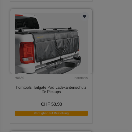
H0630
horntools
horntools Tailgate Pad Ladekantenschutz
für Pickups
CHF 59.90
Verfügbar auf Bestellung