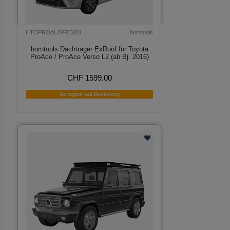
HTOPROAL2RREX01
horntools
horntools Dachträger ExRoof für Toyota
ProAce / ProAce Verso L2 (ab Bj. 2016)
CHF 1599.00
Verfügbar auf Bestellung