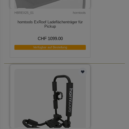
HBREX25_01
horntools
horntools ExRoof Ladeflächenträger für
Pickup
CHF 1099.00
Verfügbar auf Bestellung