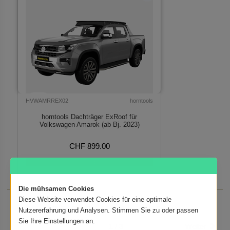
HVWAMRREX02
horntools
horntools Dachträger ExRoof für
Volkswagen Amarok (ab Bj. 2023)
CHF 899.00
Verfügbar auf Bestellung
Die mühsamen Cookies
Diese Website verwendet Cookies für eine optimale
Zeige Produkte 1 bis 30 von 81 (3 Seiten)
Nutzererfahrung und Analysen. Stimmen Sie zu oder passen
Sie Ihre Einstellungen an.
1 / 3
Weiter