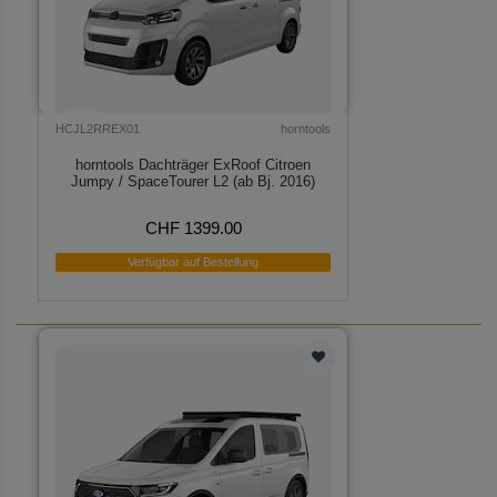
HCJL2RREX01
horntools
horntools Dachträger ExRoof Citroen
Jumpy / SpaceTourer L2 (ab Bj. 2016)
CHF 1399.00
Verfügbar auf Bestellung