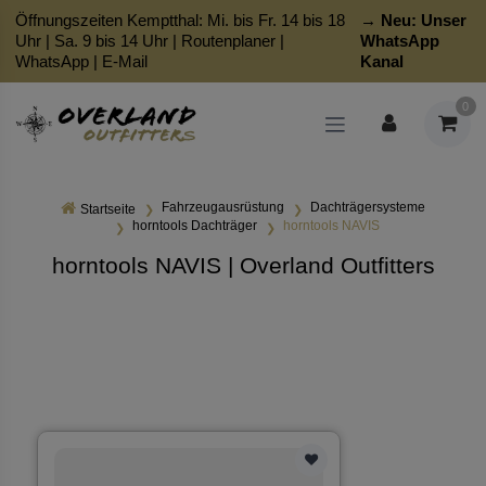
Öffnungszeiten Kemptthal: Mi. bis Fr. 14 bis 18
→ Neu:
Unser
Uhr | Sa. 9 bis 14 Uhr |
Routenplaner
|
WhatsApp
WhatsApp
|
E-Mail
Kanal
0
Fahrzeugausrüstung
Dachträgersysteme
Startseite
horntools Dachträger
horntools NAVIS
horntools NAVIS | Overland Outfitters