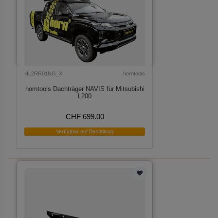
HL2RR01NG_X
horntools
horntools Dachträger NAVIS für Mitsubishi
L200
CHF 699.00
Verfügbar auf Bestellung