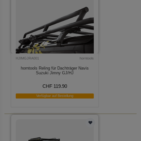
HJIMGJRA001
horntools
horntools Reling für Dachträger Navis
Suzuki Jimny GJ/HJ
CHF 119.90
Verfügbar auf Bestellung