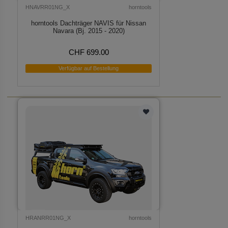
HNAVRR01NG_X
horntools
horntools Dachträger NAVIS für Nissan
Navara (Bj. 2015 - 2020)
CHF 699.00
Verfügbar auf Bestellung
HRANRR01NG_X
horntools