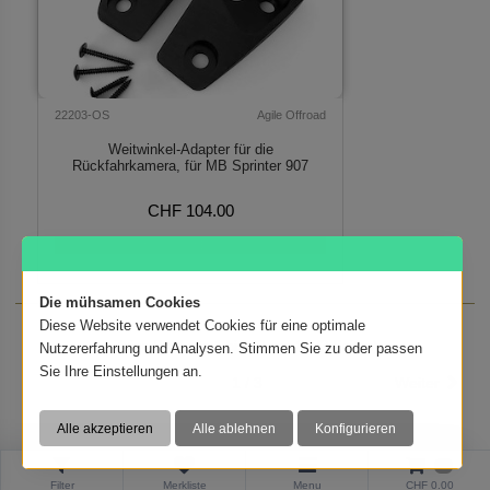
22203-OS
Agile Offroad
Weitwinkel-Adapter für die
Rückfahrkamera, für MB Sprinter 907
CHF 104.00
Verfügbar auf Bestellung
Die mühsamen Cookies
Diese Website verwendet Cookies für eine optimale
Zeige Produkte 1 bis 30 von 84 (3 Seiten)
Nutzererfahrung und Analysen. Stimmen Sie zu oder passen
Sie Ihre Einstellungen an.
1 / 3
Weiter
0
Filter
Merkliste
Menu
CHF 0.00