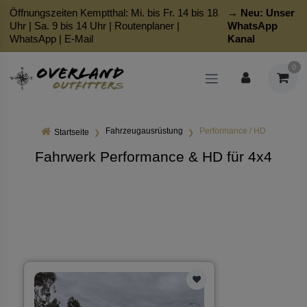
Öffnungszeiten Kemptthal: Mi. bis Fr. 14 bis 18
→ Neu:
Unser
Uhr | Sa. 9 bis 14 Uhr |
Routenplaner
|
WhatsApp
WhatsApp
|
E-Mail
Kanal
0
Fahrzeugausrüstung
Performance / HD
Startseite
Fahrwerk Performance & HD für 4x4