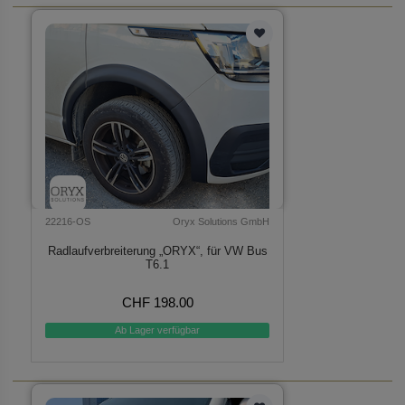
22216-OS
Oryx Solutions GmbH
Radlaufverbreiterung „ORYX“, für VW Bus
T6.1
CHF 198.00
Ab Lager verfügbar