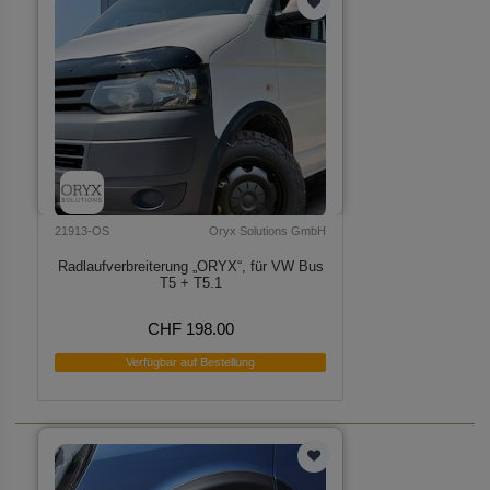
21913-OS
Oryx Solutions GmbH
Radlaufverbreiterung „ORYX“, für VW Bus
T5 + T5.1
CHF 198.00
Verfügbar auf Bestellung