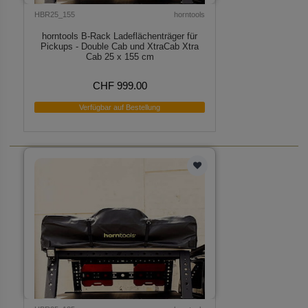
HBR25_155
horntools
horntools B-Rack Ladeflächenträger für
Pickups - Double Cab und XtraCab Xtra
Cab 25 x 155 cm
CHF 999.00
Verfügbar auf Bestellung