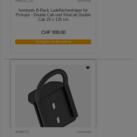
HBR25_135
horntools
horntools B-Rack Ladeflächenträger für
Pickups - Double Cab und XtraCab Double
Cab 25 x 135 cm
CHF 999.00
Verfügbar auf Bestellung
AHBRTS
horntools