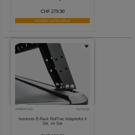
CHF 279.90
Verfügbar auf Bestellung
AHBRRTAD
horntools
horntools B-Rack RollTrac Adapterkit 4
Stk. im Set