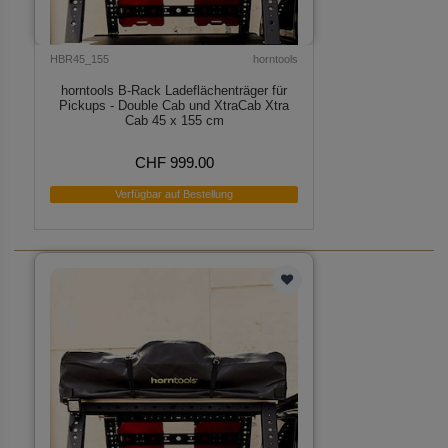
HBR45_155
horntools
horntools B-Rack Ladeflächenträger für
Pickups - Double Cab und XtraCab Xtra
Cab 45 x 155 cm
CHF 999.00
Verfügbar auf Bestellung