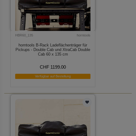
HBR60_135
horntools
horntools B-Rack Ladeflächenträger für
Pickups - Double Cab und XtraCab Double
Cab 60 x 135 cm
CHF 1199.00
Verfügbar auf Bestellung