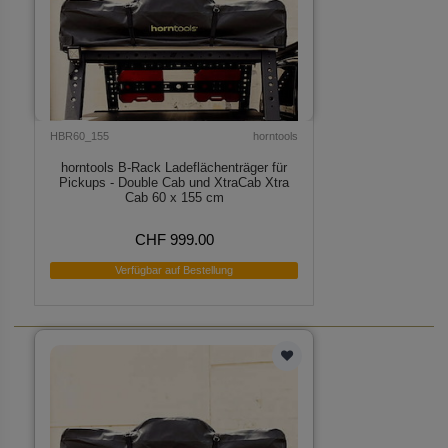
HBR60_155
horntools
horntools B-Rack Ladeflächenträger für
Pickups - Double Cab und XtraCab Xtra
Cab 60 x 155 cm
CHF 999.00
Verfügbar auf Bestellung