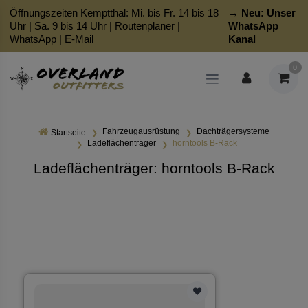
Öffnungszeiten Kemptthal: Mi. bis Fr. 14 bis 18
→ Neu:
Unser
Uhr | Sa. 9 bis 14 Uhr |
Routenplaner
|
WhatsApp
WhatsApp
|
E-Mail
Kanal
0
Fahrzeugausrüstung
Dachträgersysteme
Startseite
Ladeflächenträger
horntools B-Rack
Ladeflächenträger: horntools B-Rack