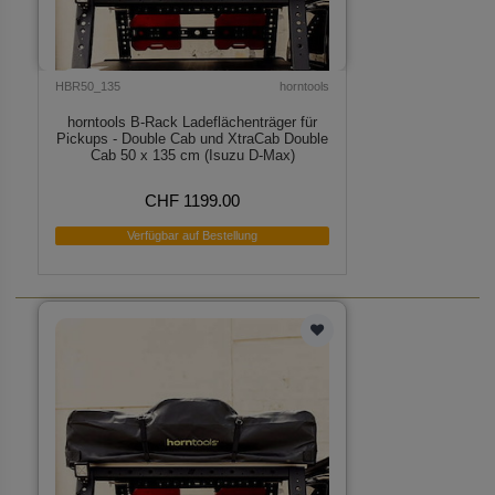
HBR50_135
horntools
horntools B-Rack Ladeflächenträger für
Pickups - Double Cab und XtraCab Double
Cab 50 x 135 cm (Isuzu D-Max)
CHF 1199.00
Verfügbar auf Bestellung