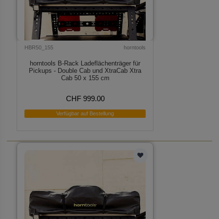
HBR50_155
horntools
horntools B-Rack Ladeflächenträger für
Pickups - Double Cab und XtraCab Xtra
Cab 50 x 155 cm
CHF 999.00
Verfügbar auf Bestellung