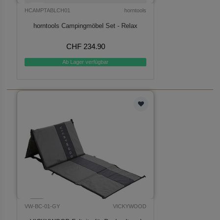
HCAMPTABLCH01
horntools
horntools Campingmöbel Set - Relax
CHF 234.90
Ab Lager verfügbar
VW-BC-01-GY
VICKYWOOD