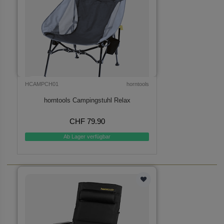
HCAMPCH01
horntools
horntools Campingstuhl Relax
CHF 79.90
Ab Lager verfügbar