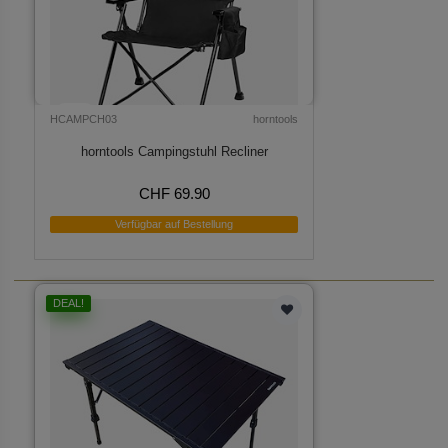
HCAMPCH03
horntools
horntools Campingstuhl Recliner
CHF 69.90
Verfügbar auf Bestellung
DEAL!