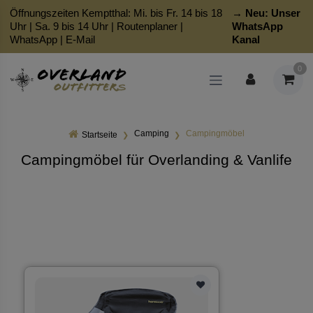
Öffnungszeiten Kemptthal: Mi. bis Fr. 14 bis 18
→ Neu:
Unser
Uhr | Sa. 9 bis 14 Uhr |
Routenplaner
|
WhatsApp
WhatsApp
|
E-Mail
Kanal
0
Camping
Campingmöbel
Startseite
Campingmöbel für Overlanding & Vanlife