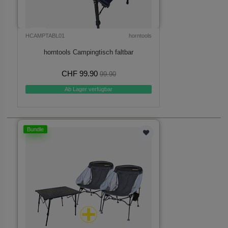
HCAMPTABL01
horntools
horntools Campingtisch faltbar
CHF 99.90
99.90
Ab Lager verfügbar
Bundle