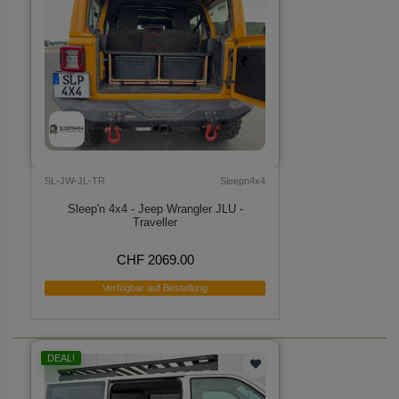
SL-JW-JL-TR
Sleepn4x4
Sleep'n 4x4 - Jeep Wrangler JLU -
Traveller
CHF 2069.00
Verfügbar auf Bestellung
DEAL!