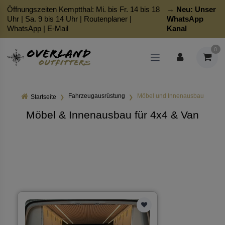
Öffnungszeiten Kemptthal: Mi. bis Fr. 14 bis 18
→ Neu:
Unser
Uhr | Sa. 9 bis 14 Uhr |
Routenplaner
|
WhatsApp
WhatsApp
|
E-Mail
Kanal
0
Fahrzeugausrüstung
Möbel und Innenausbau
Startseite
Möbel & Innenausbau für 4x4 & Van