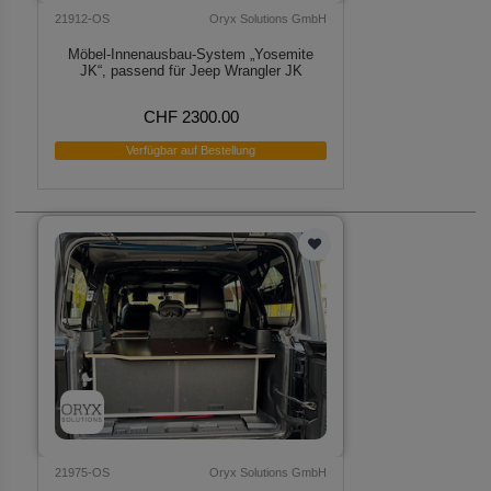
21912-OS
Oryx Solutions GmbH
Möbel-Innenausbau-System „Yosemite
JK“, passend für Jeep Wrangler JK
CHF 2300.00
Verfügbar auf Bestellung
21975-OS
Oryx Solutions GmbH