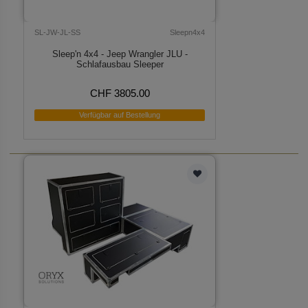
SL-JW-JL-SS
Sleepn4x4
Sleep'n 4x4 - Jeep Wrangler JLU -
Schlafausbau Sleeper
CHF 3805.00
Verfügbar auf Bestellung