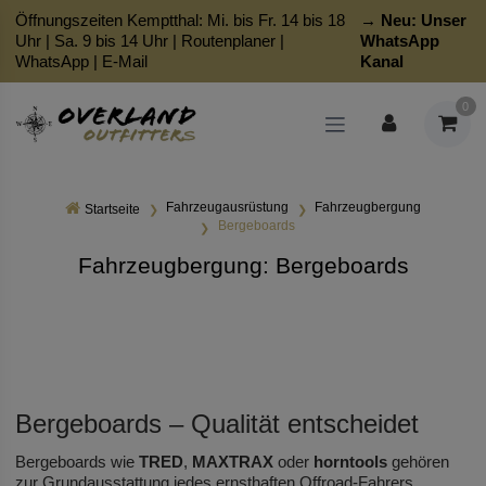
Öffnungszeiten Kemptthal: Mi. bis Fr. 14 bis 18
→ Neu:
Unser
Uhr | Sa. 9 bis 14 Uhr |
Routenplaner
|
WhatsApp
WhatsApp
|
E-Mail
Kanal
0
Fahrzeugausrüstung
Fahrzeugbergung
Startseite
Bergeboards
Fahrzeugbergung: Bergeboards
Bergeboards – Qualität entscheidet
Bergeboards wie
TRED
,
MAXTRAX
oder
horntools
gehören
zur Grundausstattung jedes ernsthaften Offroad-Fahrers.