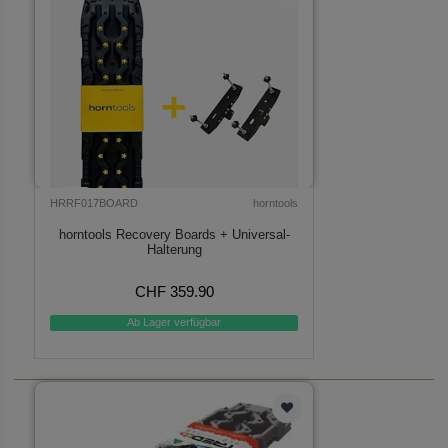
HRRF017BOARD
horntools
horntools Recovery Boards + Universal-
Halterung
CHF 359.90
Ab Lager verfügbar