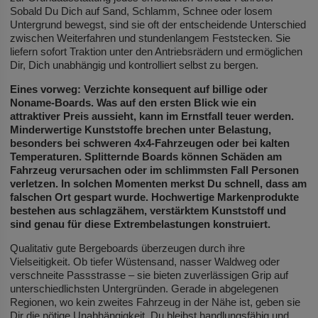
Sobald Du Dich auf Sand, Schlamm, Schnee oder losem
Untergrund bewegst, sind sie oft der entscheidende Unterschied
zwischen Weiterfahren und stundenlangem Feststecken. Sie
liefern sofort Traktion unter den Antriebsrädern und ermöglichen
Dir, Dich unabhängig und kontrolliert selbst zu bergen.
Eines vorweg: Verzichte konsequent auf billige oder
Noname-Boards. Was auf den ersten Blick wie ein
attraktiver Preis aussieht, kann im Ernstfall teuer werden.
Minderwertige Kunststoffe brechen unter Belastung,
besonders bei schweren 4x4-Fahrzeugen oder bei kalten
Temperaturen. Splitternde Boards können Schäden am
Fahrzeug verursachen oder im schlimmsten Fall Personen
verletzen. In solchen Momenten merkst Du schnell, dass am
falschen Ort gespart wurde. Hochwertige Markenprodukte
bestehen aus schlagzähem, verstärktem Kunststoff und
sind genau für diese Extrembelastungen konstruiert.
Qualitativ gute Bergeboards überzeugen durch ihre
Vielseitigkeit. Ob tiefer Wüstensand, nasser Waldweg oder
verschneite Passstrasse – sie bieten zuverlässigen Grip auf
unterschiedlichsten Untergründen. Gerade in abgelegenen
Regionen, wo kein zweites Fahrzeug in der Nähe ist, geben sie
Dir die nötige Unabhängigkeit. Du bleibst handlungsfähig und