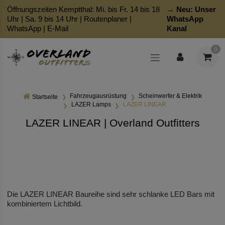
Öffnungszeiten Kemptthal: Mi. bis Fr. 14 bis 18
→ Neu:
Unser
Uhr | Sa. 9 bis 14 Uhr |
Routenplaner
|
WhatsApp
WhatsApp
|
E-Mail
Kanal
0
Fahrzeugausrüstung
Scheinwerfer & Elektrik
Startseite
LAZER Lamps
LAZER LINEAR
LAZER LINEAR | Overland Outfitters
Die LAZER LINEAR Baureihe sind sehr schlanke LED Bars mit
kombiniertem Lichtbild.