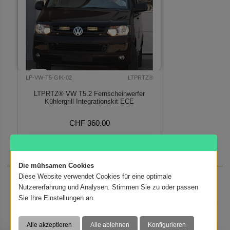
LP-VW-T5-GIK-02
LTPRTZ®
LTPRTZ® VW T5.2 Fernscheinwerfer
Kühlergrill Integrationskit ECE
CHF 360.00
Ab Lager verfügbar
Die mühsamen Cookies
Diese Website verwendet Cookies für eine optimale
Zeige Produkte 1 bis 30 von 215 (8 Seiten)
Nutzererfahrung und Analysen. Stimmen Sie zu oder passen
Sie Ihre Einstellungen an.
1 / 8
Weiter