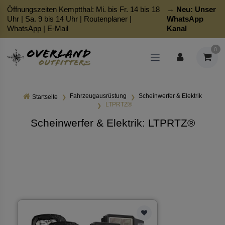
Öffnungszeiten Kemptthal: Mi. bis Fr. 14 bis 18
→ Neu:
Unser
Uhr | Sa. 9 bis 14 Uhr |
Routenplaner
|
WhatsApp
WhatsApp
|
E-Mail
Kanal
0
Fahrzeugausrüstung
Scheinwerfer & Elektrik
Startseite
LTPRTZ®
Scheinwerfer & Elektrik: LTPRTZ®