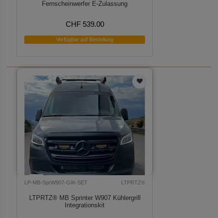
Fernscheinwerfer E-Zulassung
CHF 539.00
Verfügbar auf Bestellung
LP-MB-SprW907-GIK-SET
LTPRTZ®
LTPRTZ® MB Sprinter W907 Kühlergrill
Integrationskit