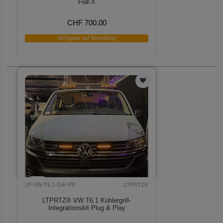
Flat-X
CHF 700.00
Verfügbar auf Bestellung
LP-VW-T6.1-GIK-PP
LTPRTZ®
LTPRTZ® VW T6.1 Kühlergrill-
Integrationskit Plug & Play