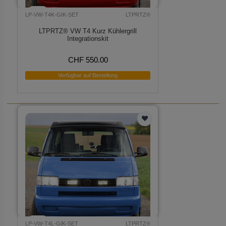
LP-VW-T4K-GIK-SET
LTPRTZ®
LTPRTZ® VW T4 Kurz Kühlergrill
Integrationskit
CHF 550.00
Verfügbar auf Bestellung
LP-VW-T4L-GIK-SET
LTPRTZ®