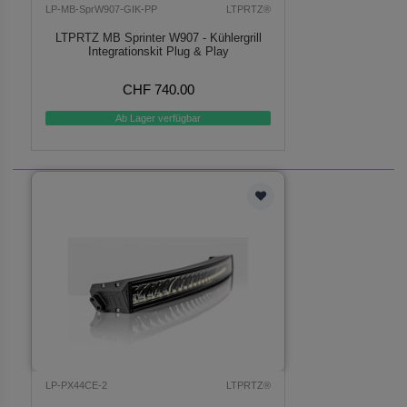
LP-MB-SprW907-GIK-PP
LTPRTZ®
LTPRTZ MB Sprinter W907 - Kühlergrill
Integrationskit Plug & Play
CHF 740.00
Ab Lager verfügbar
LP-PX44CE-2
LTPRTZ®