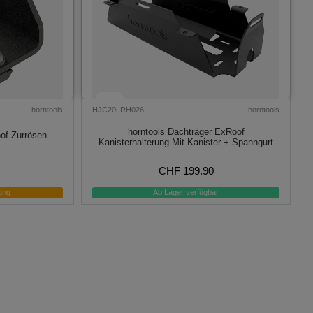
horntools
HJC20LRH026
horntools
horntools Dachträger ExRoof
of Zurrösen
Kanisterhalterung Mit Kanister + Spanngurt
CHF 199.90
ung
Ab Lager verfügbar