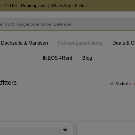
is 14 Uhr |
Routenplaner
|
WhatsApp
|
E-Mail
Dachzelte & Markisen
Fahrzeugausrüstung
Deals & O
INEOS 4Rent
Blog
itters
Startseite