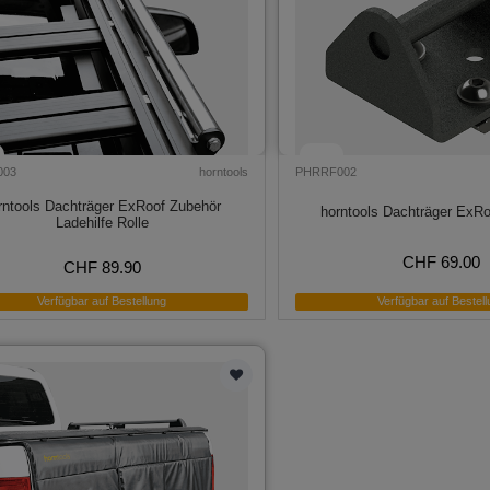
003
horntools
PHRRF002
rntools Dachträger ExRoof Zubehör
horntools Dachträger ExRo
Ladehilfe Rolle
CHF 69.00
CHF 89.90
Verfügbar auf Bestellung
Verfügbar auf Bestell