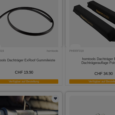
019
horntools
PHRRF018
horntools Dachträger
tools Dachträger ExRoof Gummileiste
Dachträgerauflage Pol
CHF 19.90
CHF 34.90
Verfügbar auf Bestellung
Verfügbar auf Bestell