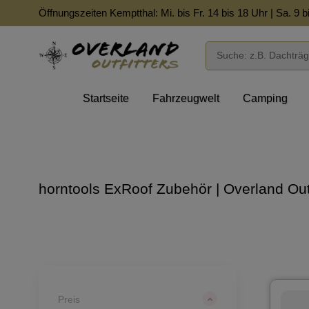
Öffnungszeiten Kemptthal: Mi. bis Fr. 14 bis 18 Uhr | Sa. 9 b
Startseite
Fahrzeugwelt
Camping
horntools ExRoof Zubehör | Overland Outf
Preis