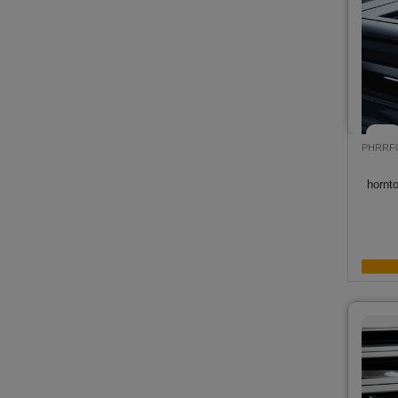
PHRRF
hornt