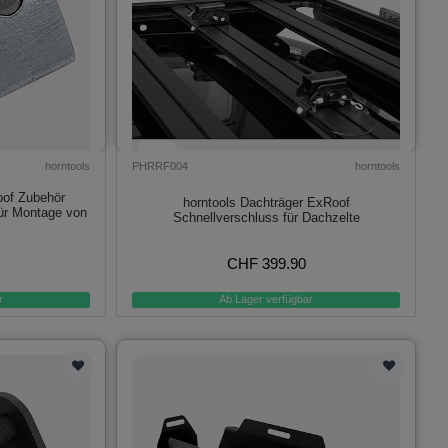
horntools
PHRRF004
horntools
oof Zubehör
horntools Dachträger ExRoof
für Montage von
Schnellverschluss für Dachzelte
CHF 399.90
r
Ab Lager verfügbar