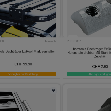
008
horntools
PHRRF007
horntools Dachträger ExR
ools Dachträger ExRoof Markisenhalter
Nutenstein drehbar M8 Stahl 
Zubehör
CHF 99.90
CHF 2.90
Verfügbar auf Bestellung
Ab Lager verfügba