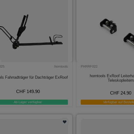
025
horntools
PHRRF022
horntools ExRoof Leiterha
ols Fahrradträger für Dachträger ExRoof
Teleskopleitern
CHF 149.90
CHF 24.90
Ab Lager verfügbar
Verfügbar auf Bestell