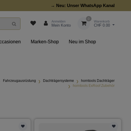
→ Neu:
Unser WhatsApp Kanal
0
Anmelden
Warenkorb
Mein Konto
CHF 0.00
ccasionen
Marken-Shop
Neu im Shop
Fahrzeugausrüstung
Dachträgersysteme
horntools Dachträger
horntools ExRoof Zubehör