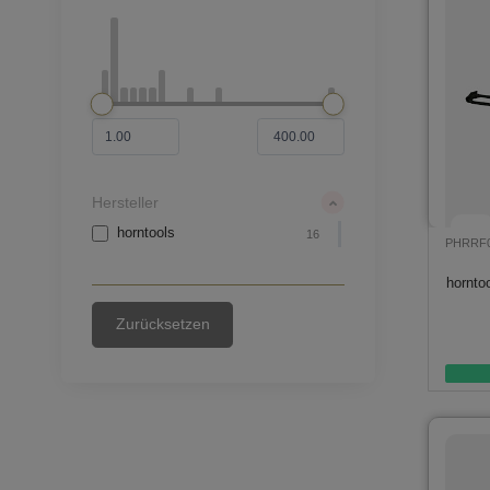
Hersteller
horntools
16
PHRRF
hornto