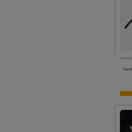
PHRRF
horn