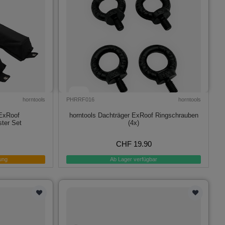
horntools
PHRRF016
horntools
 ExRoof
horntools Dachträger ExRoof Ringschrauben
ster Set
(4x)
CHF 19.90
ung
Ab Lager verfügbar