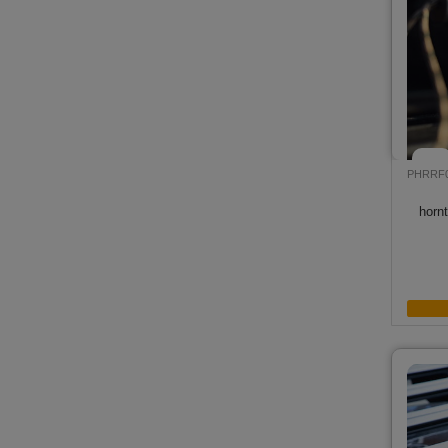
PHRRF
horn