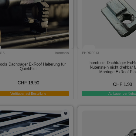
015
horntools
PHRRF013
horntools Dachträger ExR
tools Dachträger ExRoof Halterung für
Nutenstein nicht drehbar M
QuickFist
Montage ExRoof Pla
CHF 19.90
CHF 1.99
Verfügbar auf Bestellung
Ab Lager verfügba