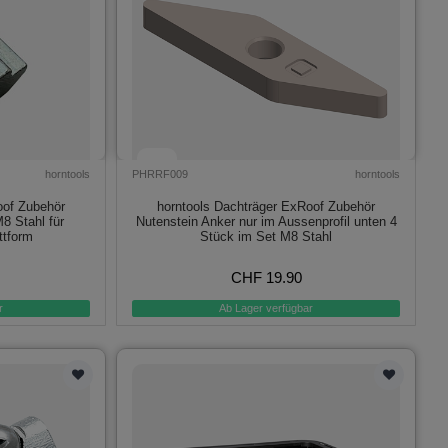
horntools
PHRRF009
horntools
oof Zubehör
horntools Dachträger ExRoof Zubehör
8 Stahl für
Nutenstein Anker nur im Aussenprofil unten 4
ttform
Stück im Set M8 Stahl
CHF 19.90
r
Ab Lager verfügbar