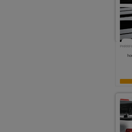
PHRRF
ho