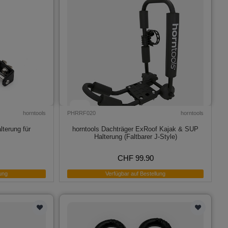
horntools
PHRRF020
horntools
lterung für
horntools Dachträger ExRoof Kajak & SUP
Halterung (Faltbarer J-Style)
CHF 99.90
ung
Verfügbar auf Bestellung