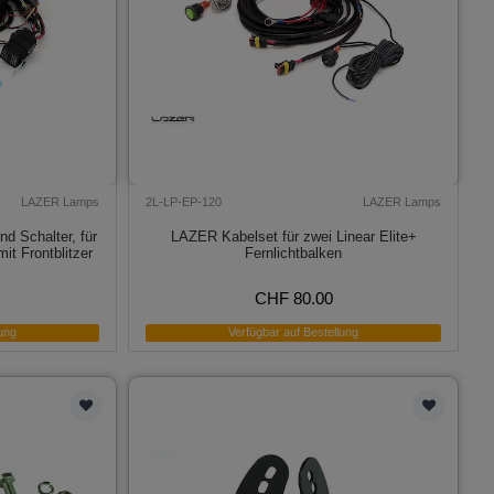
LAZER Lamps
2L-LP-EP-120
LAZER Lamps
d Schalter, für
LAZER Kabelset für zwei Linear Elite+
it Frontblitzer
Fernlichtbalken
CHF 80.00
ung
Verfügbar auf Bestellung