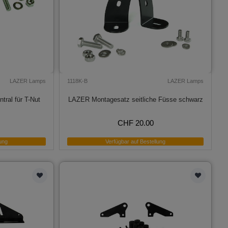
LAZER Lamps
1118K-B
LAZER Lamps
ral für T-Nut
LAZER Montagesatz seitliche Füsse schwarz
CHF 20.00
ung
Verfügbar auf Bestellung