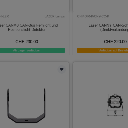
N-LZR
LAZER Lamps
CNY-DIR-K/CNY-CC-K
zer CANM8 CAN-Bus Fernlicht und
Lazer CANNY CAN-Schni
Positionslicht Detektor
(Direktverbindun
CHF 230.00
CHF 220.00
Ab Lager verfügbar
Verfügbar auf Bestell