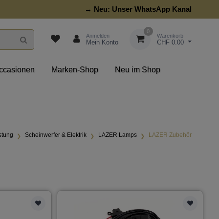
→ Neu:
Unser WhatsApp Kanal
0
Anmelden
Warenkorb
Mein Konto
CHF 0.00
ccasionen
Marken-Shop
Neu im Shop
stung
Scheinwerfer & Elektrik
LAZER Lamps
LAZER Zubehör