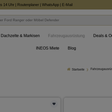
is 14 Uhr |
Routenplaner
|
WhatsApp
|
E-Mail
Dachzelte & Markisen
Fahrzeugausrüstung
Deals & O
INEOS Miete
Blog
Fahrzeugausrü
Startseite