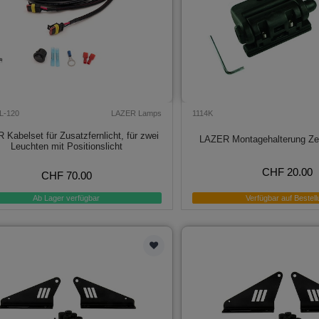
L-120
LAZER Lamps
1114K
Kabelset für Zusatzfernlicht, für zwei
LAZER Montagehalterung Zent
Leuchten mit Positionslicht
CHF 20.00
CHF 70.00
Ab Lager verfügbar
Verfügbar auf Bestell