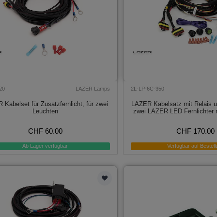
20
LAZER Lamps
2L-LP-6C-350
Kabelset für Zusatzfernlicht, für zwei
LAZER Kabelsatz mit Relais un
Leuchten
zwei LAZER LED Fernlichter m
CHF 60.00
CHF 170.00
Ab Lager verfügbar
Verfügbar auf Bestell