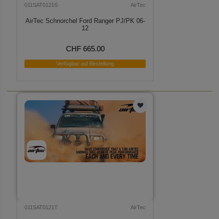
011SAT0121S
AirTec
AirTec Schnorchel Ford Ranger PJ/PK 06-
12
CHF 665.00
Verfügbar auf Bestellung
011SAT0121T
AirTec