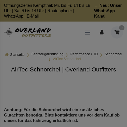
Öffnungszeiten Kemptthal: Mi. bis Fr. 14 bis 18
→ Neu:
Unser
Uhr | Sa. 9 bis 14 Uhr |
Routenplaner
|
WhatsApp
WhatsApp
|
E-Mail
Kanal
0
Fahrzeugausrüstung
Performance / HD
Schnorchel
Startseite
AirTec Schnorchel
AirTec Schnorchel | Overland Outfitters
Achtung: Für die Schnorchel wird ein zusätzliches
Gutachten benötigt. Bitte kontaktiere uns vor dem Kauf ob
dieses für das Fahrzeug erhältlich ist.