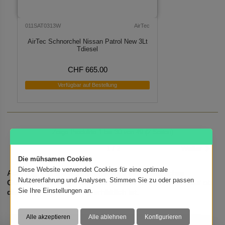
011SAT0313W
AirTec
AirTec Schnorchel Nissan Patrol New 3Lt
Tdiesel
CHF 665.00
Verfügbar auf Bestellung
Zeige Produkte 1 bis 30 von 49 (2 Seiten)
1 / 2
Weiter
Die mühsamen Cookies
Diese Website verwendet Cookies für eine optimale
Achtung: Für die Schnorchel wird ein zusätzliches
Nutzererfahrung und Analysen. Stimmen Sie zu oder passen
Gutachten benötigt. Bitte kontaktiere uns vor dem Kauf ob
Sie Ihre Einstellungen an.
dieses für das Fahrzeug erhältlich ist.