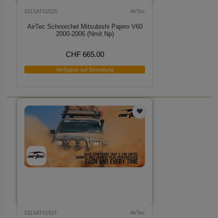
011SAT0152S
AirTec
AirTec Schnorchel Mitsubishi Pajero V60
2000-2006 (Nmit Np)
CHF 665.00
Verfügbar auf Bestellung
011SAT0152T
AirTec