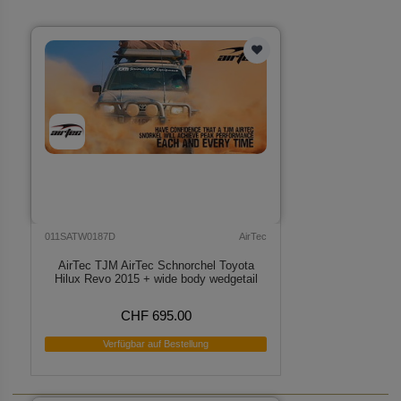
011SATW0187D
AirTec
AirTec TJM AirTec Schnorchel Toyota
Hilux Revo 2015 + wide body wedgetail
CHF 695.00
Verfügbar auf Bestellung