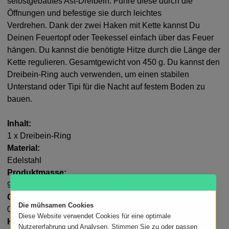
selbstgebautes Ast-Dreibein. Führe diese durch die
Öffnungen und befestige sie durch leichtes
Verdrehen. Dank der zwei Haken mit Kette kannst Du
Deinen Feuertopf oder Teekessel einfach über das Feuer
hängen. Du kannst die benötigte Hitze durch die Länge der
Kette regulieren. Gesamtgewicht von 450 g. Du kannst den
Dreibein-Ring auch verwenden, um einen stabilen
Unterstand oder Tipi für die Nacht auf festem Boden zu
bauen.
Inhalt:
1 x Dreibein-Ring
Material:
Edelstahl
Produktmasse:
97 mm (L) x 105 mm (B) x 30 mm (H)
Gewicht:
Die mühsamen Cookies
0,45 kg
Diese Website verwendet Cookies für eine optimale
Hinweise:
Nutzererfahrung und Analysen. Stimmen Sie zu oder passen