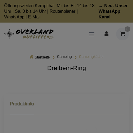
Öffnungszeiten Kemptthal: Mi. bis Fr. 14 bis 18
→ Neu:
Unser
Uhr | Sa. 9 bis 14 Uhr |
Routenplaner
|
WhatsApp
WhatsApp
|
E-Mail
Kanal
0
Camping
Campingküche
Startseite
Dreibein-Ring
Produktinfo