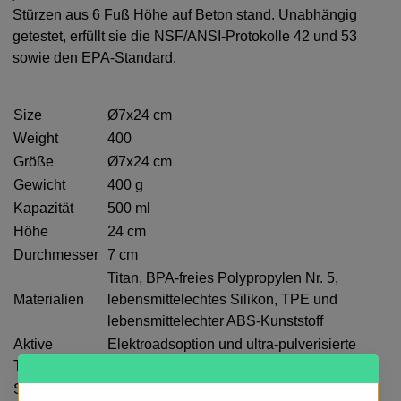
Stürzen aus 6 Fuß Höhe auf Beton stand. Unabhängig
getestet, erfüllt sie die NSF/ANSI-Protokolle 42 und 53
sowie den EPA-Standard.
Size
Ø7x24 cm
Weight
400
Größe
Ø7x24 cm
Gewicht
400 g
Kapazität
500 ml
Höhe
24 cm
Durchmesser
7 cm
Titan, BPA-freies Polypropylen Nr. 5,
Materialien
lebensmittelechtes Silikon, TPE und
lebensmittelechter ABS-Kunststoff
Aktive
Elektroadsoption und ultra-pulverisierte
Technologie
Aktivkohle
Schnelle
10 Sekunden pro 16,9 fl oz (3 Liter/Minute)