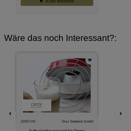
In den Warenkorb
Wäre das noch Interessant?:
21507-OS
Oryx Solutions GmbH
Aufbackgitter passend für Omnia