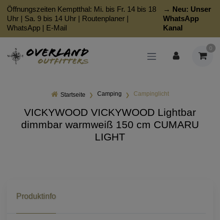
Öffnungszeiten Kemptthal: Mi. bis Fr. 14 bis 18
→ Neu:
Unser
Uhr | Sa. 9 bis 14 Uhr |
Routenplaner
|
WhatsApp
WhatsApp
|
E-Mail
Kanal
0
Camping
Campinglicht
Startseite
VICKYWOOD VICKYWOOD Lightbar
dimmbar warmweiß 150 cm CUMARU
LIGHT
Produktinfo