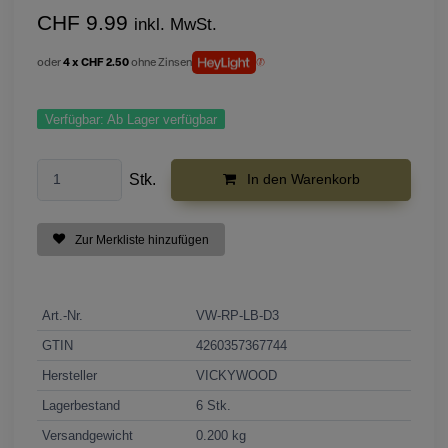
CHF 9.99
inkl. MwSt.
oder
4 x CHF 2.50
ohne Zinsen
Verfügbar:
Ab Lager verfügbar
Stk.
In den Warenkorb
Zur Merkliste hinzufügen
Art.-Nr.
VW-RP-LB-D3
GTIN
4260357367744
Hersteller
VICKYWOOD
Lagerbestand
6 Stk.
Versandgewicht
0.200 kg