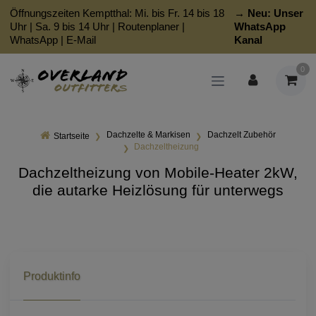
Öffnungszeiten Kemptthal: Mi. bis Fr. 14 bis 18
→ Neu:
Unser
Uhr | Sa. 9 bis 14 Uhr |
Routenplaner
|
WhatsApp
WhatsApp
|
E-Mail
Kanal
0
Dachzelte & Markisen
Dachzelt Zubehör
Startseite
Dachzeltheizung
Dachzeltheizung von Mobile-Heater 2kW,
die autarke Heizlösung für unterwegs
Produktinfo