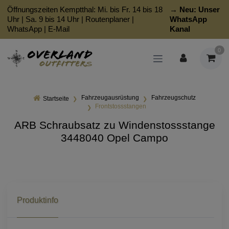
Öffnungszeiten Kemptthal: Mi. bis Fr. 14 bis 18
→ Neu:
Unser
Uhr | Sa. 9 bis 14 Uhr |
Routenplaner
|
WhatsApp
WhatsApp
|
E-Mail
Kanal
0
Fahrzeugausrüstung
Fahrzeugschutz
Startseite
Frontstossstangen
ARB Schraubsatz zu Windenstossstange
3448040 Opel Campo
Produktinfo