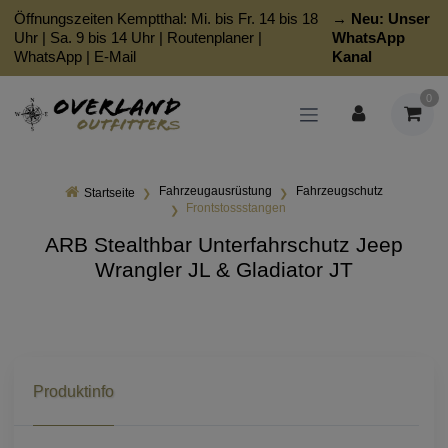
Öffnungszeiten Kemptthal: Mi. bis Fr. 14 bis 18
→ Neu:
Unser
Uhr | Sa. 9 bis 14 Uhr |
Routenplaner
|
WhatsApp
WhatsApp
|
E-Mail
Kanal
0
Fahrzeugausrüstung
Fahrzeugschutz
Startseite
Frontstossstangen
ARB Stealthbar Unterfahrschutz Jeep
Wrangler JL & Gladiator JT
Produktinfo