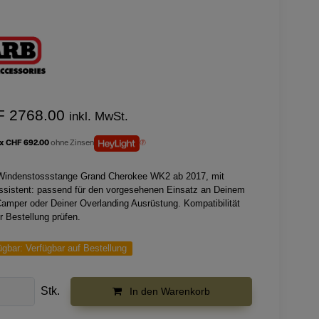
F 2768.00
inkl. MwSt.
 x CHF 692.00
ohne Zinsen
indenstossstange Grand Cherokee WK2 ab 2017, mit
ssistent: passend für den vorgesehenen Einsatz an Deinem
Camper oder Deiner Overlanding Ausrüstung. Kompatibilität
r Bestellung prüfen.
ügbar:
Verfügbar auf Bestellung
Stk.
In den Warenkorb