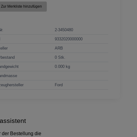
Zur Merkliste hinzufügen
Nr.
2-3450480
N
9332020000000
eller
ARB
rbestand
0 Stk.
andgewicht
0.000 kg
andmasse
eughersteller
Ford
ssistent
 der Bestellung die