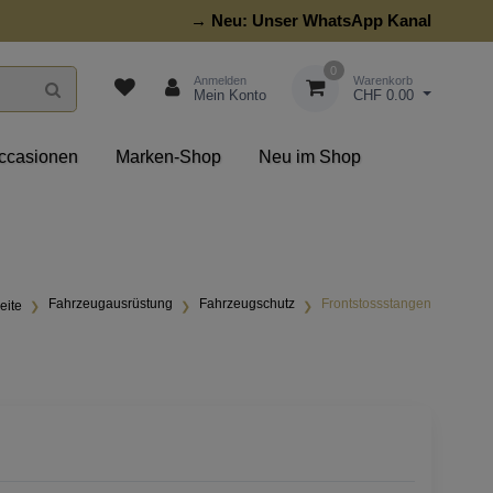
→ Neu:
Unser WhatsApp Kanal
0
Anmelden
Warenkorb
Mein Konto
CHF 0.00
ccasionen
Marken-Shop
Neu im Shop
Fahrzeugausrüstung
Fahrzeugschutz
Frontstossstangen
eite