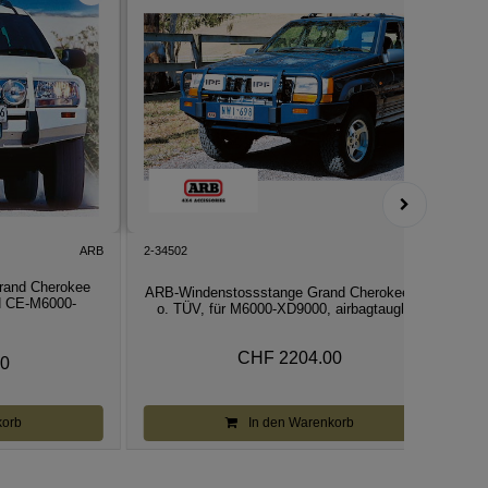
ARB
2-34502
ARB
2
rand Cherokee
ARB-Windenstossstange Grand Cherokee ZJ,
N CE-M6000-
o. TÜV, für M6000-XD9000, airbagtauglich
CHF 2204.00
00
korb
In den Warenkorb