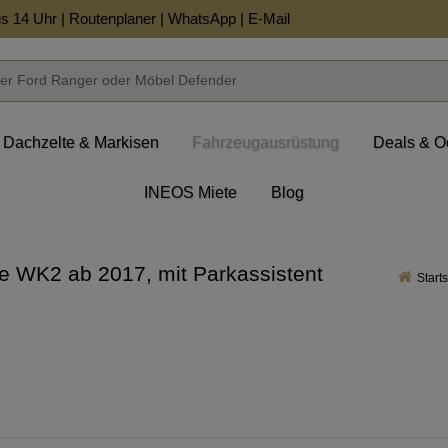
is 14 Uhr |
Routenplaner
|
WhatsApp
|
E-Mail
Dachzelte & Markisen
Fahrzeugausrüstung
Deals & O
INEOS Miete
Blog
 WK2 ab 2017, mit Parkassistent
Starts