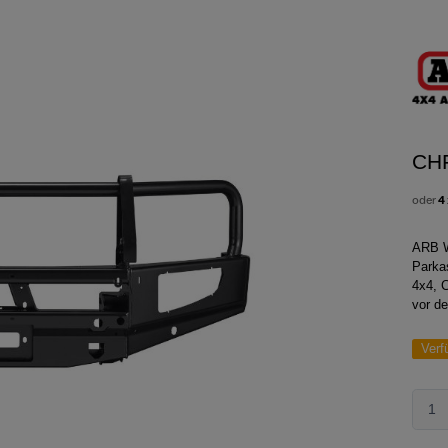
CH
oder
4
ARB W
Parka
4x4, 
vor de
Verf