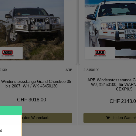
0130
ARB
2-3450100
ARB Windenstossstange G
 Windenstossstange Grand Cherokee 05
WJ, #3450100, für WAR
bis 2007, WH / WK #3450130
CEXP9.5
CHF 3018.00
CHF 2143.
In den Warenkorb
In den Waren
nd