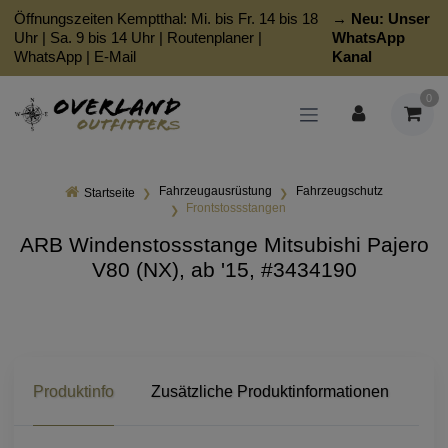
Öffnungszeiten Kemptthal: Mi. bis Fr. 14 bis 18
→ Neu:
Unser
Uhr | Sa. 9 bis 14 Uhr |
Routenplaner
|
WhatsApp
WhatsApp
|
E-Mail
Kanal
0
Fahrzeugausrüstung
Fahrzeugschutz
Startseite
Frontstossstangen
ARB Windenstossstange Mitsubishi Pajero
V80 (NX), ab '15, #3434190
Produktinfo
Zusätzliche Produktinformationen