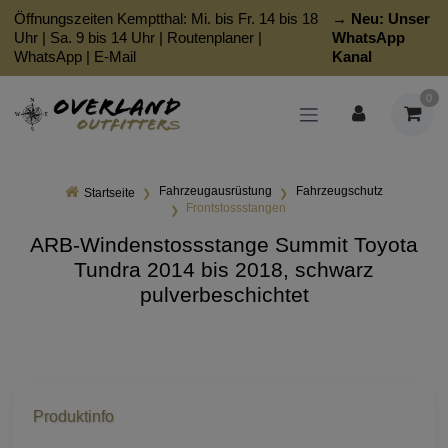
Öffnungszeiten Kemptthal: Mi. bis Fr. 14 bis 18
→ Neu:
Unser
Uhr | Sa. 9 bis 14 Uhr |
Routenplaner
|
WhatsApp
WhatsApp
|
E-Mail
Kanal
0
Fahrzeugausrüstung
Fahrzeugschutz
Startseite
Frontstossstangen
ARB-Windenstossstange Summit Toyota
Tundra 2014 bis 2018, schwarz
pulverbeschichtet
Produktinfo