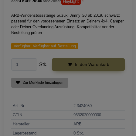
oder
4 x CHF 701.00
ohne Zinsen
ARB-Windenstossstange Suzuki Jimny GJ ab 2019, schwarz:
passend für den vorgesehenen Einsatz an Deinem 4x4, Camper
oder Deiner Overlanding Ausrüstung. Kompatibilität vor der
Bestellung prüfen.
Verfügbar:
Verfügbar auf Bestellung
Stk.
In den Warenkorb
Zur Merkliste hinzufügen
Art.-Nr.
2-3424050
GTIN
9332020000000
Hersteller
ARB
Lagerbestand
0 Stk.