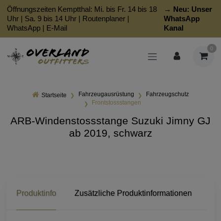
Öffnungszeiten Kemptthal: Mi. bis Fr. 14 bis 18
→ Neu:
Unser
Uhr | Sa. 9 bis 14 Uhr |
Routenplaner
|
WhatsApp
WhatsApp
|
E-Mail
Kanal
0
Fahrzeugausrüstung
Fahrzeugschutz
Startseite
Frontstossstangen
ARB-Windenstossstange Suzuki Jimny GJ
ab 2019, schwarz
Produktinfo
Zusätzliche Produktinformationen