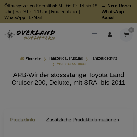
Öffnungszeiten Kemptthal: Mi. bis Fr. 14 bis 18
→ Neu:
Unser
Uhr | Sa. 9 bis 14 Uhr |
Routenplaner
|
WhatsApp
WhatsApp
|
E-Mail
Kanal
0
Fahrzeugausrüstung
Fahrzeugschutz
Startseite
Frontstossstangen
ARB-Windenstossstange Toyota Land
Cruiser 200, Deluxe, mit SRA, bis 2011
Produktinfo
Zusätzliche Produktinformationen