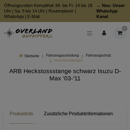
Öffnungszeiten Kemptthal: Mi. bis Fr. 14 bis 18
→ Neu:
Unser
Uhr | Sa. 9 bis 14 Uhr |
Routenplaner
|
WhatsApp
WhatsApp
|
E-Mail
Kanal
0
Fahrzeugausrüstung
Fahrzeugschutz
Startseite
Heckstossstangen
ARB Heckstossstange schwarz Isuzu D-
Max '03-'11
Produktinfo
Zusätzliche Produktinformationen