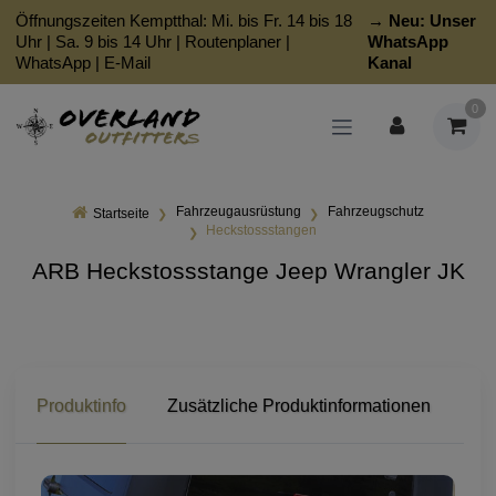
Öffnungszeiten Kemptthal: Mi. bis Fr. 14 bis 18
→ Neu:
Unser
Uhr | Sa. 9 bis 14 Uhr |
Routenplaner
|
WhatsApp
WhatsApp
|
E-Mail
Kanal
0
Fahrzeugausrüstung
Fahrzeugschutz
Startseite
Heckstossstangen
ARB Heckstossstange Jeep Wrangler JK
Produktinfo
Zusätzliche Produktinformationen