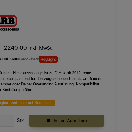
F 2240.00
inkl. MwSt.
 x CHF 560.00
ohne Zinsen
ummit Heckstossstange Isuzu D-Max ab 2012, ohne
ensoren: passend für den vorgesehenen Einsatz an Deinem
Camper oder Deiner Overlanding Ausrüstung. Kompatibilität
r Bestellung prüfen.
ügbar:
Verfügbar auf Bestellung
Stk.
In den Warenkorb