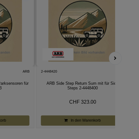
ARB
2-4448420
ARB
2
arksensoren für
ARB Side Step Return Sum mit für Side
3
Steps 2-4448400
CHF 323.00
korb
In den Warenkorb