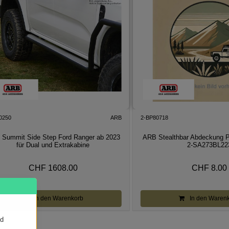
0250
ARB
2-BP80718
Summit Side Step Ford Ranger ab 2023
ARB Stealthbar Abdeckung P
für Dual und Extrakabine
2-SA273BL22
CHF 1608.00
CHF 8.00
In den Warenkorb
In den Waren
nd