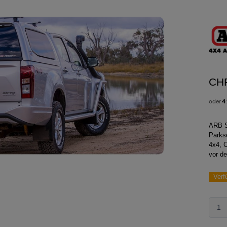
CH
oder
4
ARB S
Parks
4x4, 
vor de
Verf