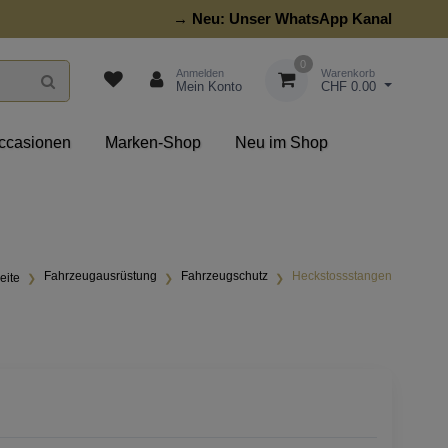
→ Neu:
Unser WhatsApp Kanal
0
Anmelden
Warenkorb
Mein Konto
CHF 0.00
ccasionen
Marken-Shop
Neu im Shop
Fahrzeugausrüstung
Fahrzeugschutz
Heckstossstangen
eite