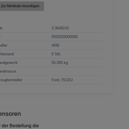
Zur Merkliste hinzufügen
Nr.
2-3648210
N
9332020000000
eller
ARB
rbestand
0 Stk.
andgewicht
55.000 kg
andmasse
eughersteller
Ford, ISUZU
ensoren
 der Bestellung die