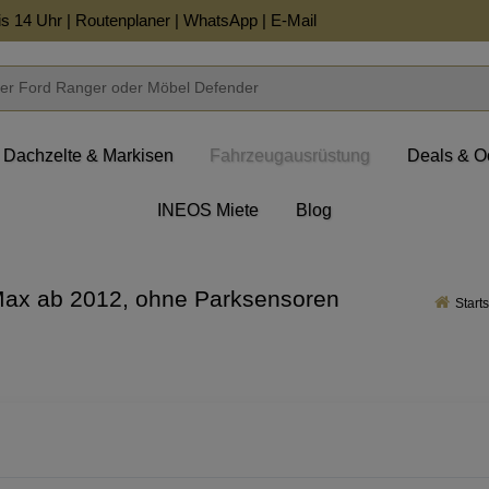
is 14 Uhr |
Routenplaner
|
WhatsApp
|
E-Mail
Dachzelte & Markisen
Fahrzeugausrüstung
Deals & O
INEOS Miete
Blog
ax ab 2012, ohne Parksensoren
Starts