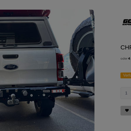
CH
oder
4
Verf