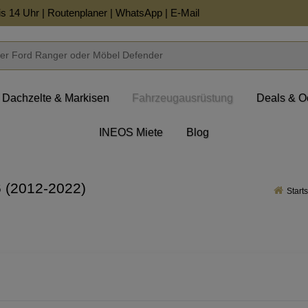
is 14 Uhr |
Routenplaner
|
WhatsApp
|
E-Mail
Dachzelte & Markisen
Fahrzeugausrüstung
Deals & O
INEOS Miete
Blog
 (2012-2022)
Starts