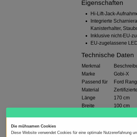
Eigenschaften
Hi-Lift-Jack-Aufnahme
Integrierte Scharnier
Kanisterhalter, Staub
Inklusive nicht-EU-z
EU-zugelassene LED-R
Technische Daten
Merkmal
Beschreib
Marke
Gobi-X
Passend für
Ford Rang
Material
Zertifizier
Länge
170 cm
Breite
100 cm
Höhe
100 cm
Gewicht
55 kg
Die mühsamen Cookies
Artikelnummer
GX-RB-F
Diese Website verwendet Cookies für eine optimale Nutzererfahrung u