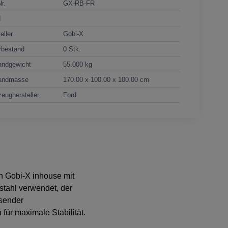
Nr.
GX-RB-FR
N
eller
Gobi-X
rbestand
0 Stk.
andgewicht
55.000 kg
andmasse
170.00 x 100.00 x 100.00 cm
eughersteller
Ford
n Gobi-X inhouse mit
sstahl verwendet, der
ssender
ür maximale Stabilität.