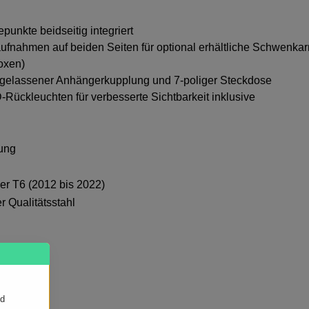
punkte beidseitig integriert
aufnahmen auf beiden Seiten für optional erhältliche Schwenkar
oxen)
ugelassener Anhängerkupplung und 7-poliger Steckdose
ückleuchten für verbesserte Sichtbarkeit inklusive
ung
er T6 (2012 bis 2022)
ter Qualitätsstahl
R
nd