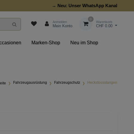
→ Neu:
Unser WhatsApp Kanal
0
Anmelden
Warenkorb
Mein Konto
CHF 0.00
ccasionen
Marken-Shop
Neu im Shop
Fahrzeugausrüstung
Fahrzeugschutz
Heckstossstangen
eite