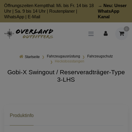
Öffnungszeiten Kemptthal: Mi. bis Fr. 14 bis 18
→ Neu:
Unser
Uhr | Sa. 9 bis 14 Uhr |
Routenplaner
|
WhatsApp
WhatsApp
|
E-Mail
Kanal
0
Fahrzeugausrüstung
Fahrzeugschutz
Startseite
Heckstossstangen
Gobi-X Swingout / Reserveradträger-Type
3-LHS
Produktinfo