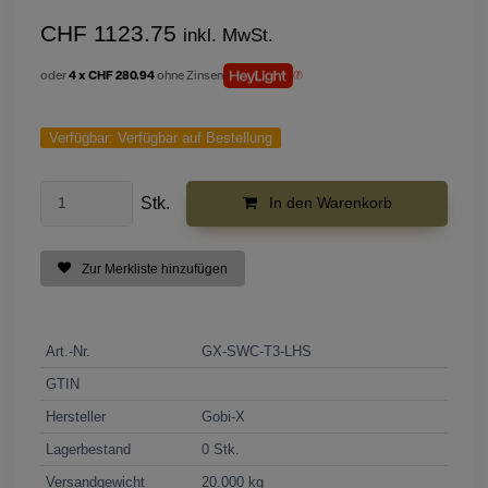
CHF 1123.75
inkl. MwSt.
oder
4 x CHF 280.94
ohne Zinsen
Verfügbar:
Verfügbar auf Bestellung
Stk.
In den Warenkorb
Zur Merkliste hinzufügen
Art.-Nr.
GX-SWC-T3-LHS
GTIN
Hersteller
Gobi-X
Lagerbestand
0 Stk.
Versandgewicht
20.000 kg