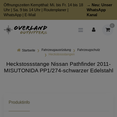
Öffnungszeiten Kemptthal: Mi. bis Fr. 14 bis 18
→ Neu:
Unser
Uhr | Sa. 9 bis 14 Uhr |
Routenplaner
|
WhatsApp
WhatsApp
|
E-Mail
Kanal
0
Fahrzeugausrüstung
Fahrzeugschutz
Startseite
Heckstossstangen
Heckstossstange Nissan Pathfinder 2011-
MISUTONIDA PP1/274-schwarzer Edelstahl
Produktinfo