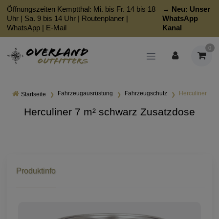
Öffnungszeiten Kemptthal: Mi. bis Fr. 14 bis 18
→ Neu:
Unser
Uhr | Sa. 9 bis 14 Uhr |
Routenplaner
|
WhatsApp
WhatsApp
|
E-Mail
Kanal
0
Fahrzeugausrüstung
Fahrzeugschutz
Herculiner
Startseite
Herculiner 7 m² schwarz Zusatzdose
Produktinfo