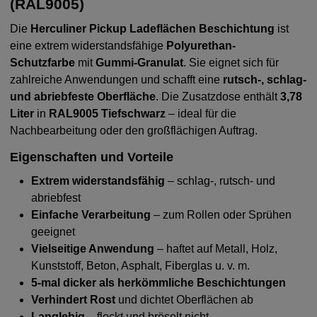
(RAL9005)
Die
Herculiner Pickup Ladeflächen Beschichtung
ist
eine extrem widerstandsfähige
Polyurethan-
Schutzfarbe
mit
Gummi-Granulat
. Sie eignet sich für
zahlreiche Anwendungen und schafft eine
rutsch-, schlag-
und abriebfeste Oberfläche
. Die Zusatzdose enthält
3,78
Liter
in
RAL9005 Tiefschwarz
– ideal für die
Nachbearbeitung oder den großflächigen Auftrag.
Eigenschaften und Vorteile
Extrem widerstandsfähig
– schlag-, rutsch- und
abriebfest
Einfache Verarbeitung
– zum Rollen oder Sprühen
geeignet
Vielseitige Anwendung
– haftet auf Metall, Holz,
Kunststoff, Beton, Asphalt, Fiberglas u. v. m.
5-mal dicker als herkömmliche Beschichtungen
Verhindert Rost
und dichtet Oberflächen ab
Langlebig
– flockt und bröselt nicht