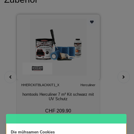
HHERCKITBLACKKIT1_X
Herculiner
horntools Herculiner 7 m² Kit schwarz mit
UV Schutz
CHF 209.90
In den Warenkorb
Die mühsamen Cookies