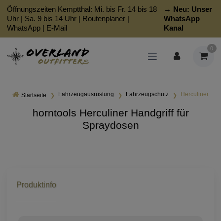
Öffnungszeiten Kemptthal: Mi. bis Fr. 14 bis 18
→ Neu:
Unser
Uhr | Sa. 9 bis 14 Uhr |
Routenplaner
|
WhatsApp
WhatsApp
|
E-Mail
Kanal
0
Fahrzeugausrüstung
Fahrzeugschutz
Herculiner
Startseite
horntools Herculiner Handgriff für
Spraydosen
Produktinfo