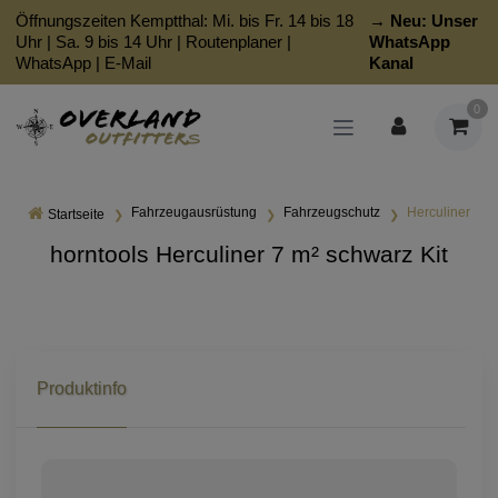
Öffnungszeiten Kemptthal: Mi. bis Fr. 14 bis 18
→ Neu:
Unser
Uhr | Sa. 9 bis 14 Uhr |
Routenplaner
|
WhatsApp
WhatsApp
|
E-Mail
Kanal
0
Fahrzeugausrüstung
Fahrzeugschutz
Herculiner
Startseite
horntools Herculiner 7 m² schwarz Kit
Produktinfo