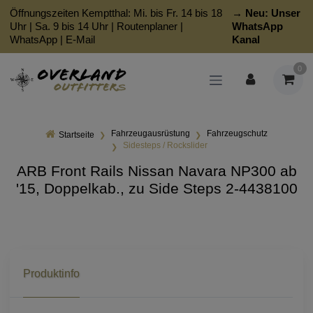
Öffnungszeiten Kemptthal: Mi. bis Fr. 14 bis 18
→ Neu:
Unser
Uhr | Sa. 9 bis 14 Uhr |
Routenplaner
|
WhatsApp
WhatsApp
|
E-Mail
Kanal
0
Fahrzeugausrüstung
Fahrzeugschutz
Startseite
Sidesteps / Rockslider
ARB Front Rails Nissan Navara NP300 ab
'15, Doppelkab., zu Side Steps 2-4438100
Produktinfo